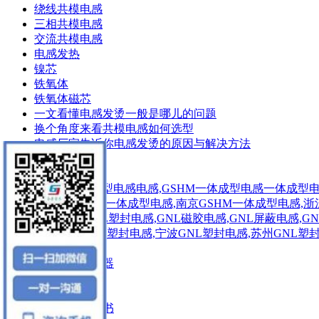
绕线共模电感
三相共模电感
交流共模电感
电感发热
镍芯
铁氧体
铁氧体磁芯
一文看懂电感发烫一般是哪儿的问题
换个角度来看共模电感如何选型
电感厂家告诉你电感发烫的原因与解决方法
磁芯
棒形电感
GSHM一体成型电感电感,GSHM一体成型电感一体成型电,G
感,杭州GSHM一体成型电感,南京GSHM一体成型电感,
GNL电感,GNL塑封电感,GNL磁胶电感,GNL屏蔽电感,G
电感,无锡GNL塑封电感,宁波GNL塑封电感,苏州GNL塑
屏蔽功率电感
高频陶瓷电感器
16949证书
医疗呼吸机
车轨级认证证书