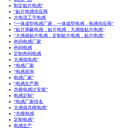
制定贴片电感”
“贴片电感供应商
大电流工字电感
“一体成型电感厂家，一体成型电感，电感供应商”
“贴片屏蔽电感，贴片电感，大感值贴片电感”
“大感值贴片电感，定制贴片电感，贴片电感”
色码电感厂家
色码电感
定制色码电感
大感值电感”
“电感厂家
“电感咨询
电感厂家”
“电感生产商
共模电感过安规”
电感定制”
“电感厂家排名
大感值共模电感”
“共模电感
定制电感”
电感生产