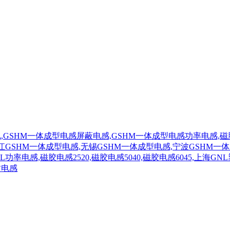
SHM一体成型电感屏蔽电感,GSHM一体成型电感功率电感,磁胶电感
浙江GSHM一体成型电感,无锡GSHM一体成型电感,宁波GSHM一
NL功率电感,磁胶电感2520,磁胶电感5040,磁胶电感6045,上海
封电感