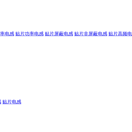
率电感
贴片功率电感
贴片屏蔽电感
贴片非屏蔽电感
贴片高频电
感
贴片电感