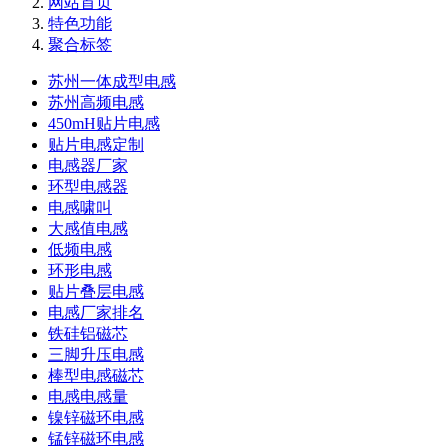
网站首页
特色功能
聚合标签
苏州一体成型电感
苏州高频电感
450mH贴片电感
贴片电感定制
电感器厂家
环型电感器
电感啸叫
大感值电感
低频电感
环形电感
贴片叠层电感
电感厂家排名
铁硅铝磁芯
三脚升压电感
棒型电感磁芯
电感电感量
镍锌磁环电感
锰锌磁环电感