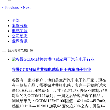
<
Previous
>
Next
全部
案例分析
电感问题
公司动态
业界资讯
谷景GCDM贴片共模电感应用于汽车电子行业
谷景有一家老客户，他们是生产汽车电子的厂家，现在
有一款新产品，需要贴片共模电感，客户一开始的诉求
是10uH和22uH的感值，尺寸为12*12*8,脚位不限制,谷景
对应的为GCDM127系列。一周之后给客户寄了样品，
测试结果为：GCDM127MT100阻值：42.1mΩ--45.7mΩ,
感值10.1uH----10.9uH 加载6A变化在20%之内，脚位1--