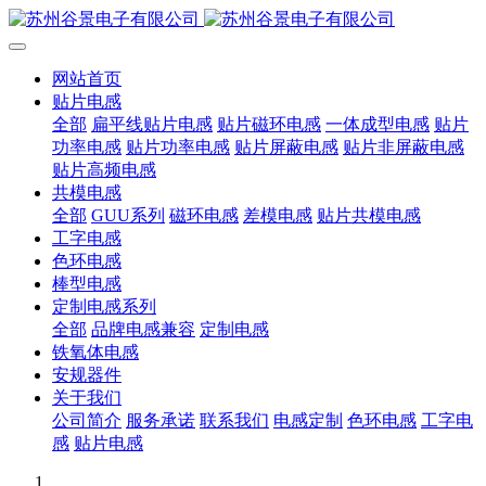
网站首页
贴片电感
全部
扁平线贴片电感
贴片磁环电感
一体成型电感
贴片
功率电感
贴片功率电感
贴片屏蔽电感
贴片非屏蔽电感
贴片高频电感
共模电感
全部
GUU系列
磁环电感
差模电感
贴片共模电感
工字电感
色环电感
棒型电感
定制电感系列
全部
品牌电感兼容
定制电感
铁氧体电感
安规器件
关于我们
公司简介
服务承诺
联系我们
电感定制
色环电感
工字电
感
贴片电感