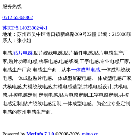
服务热线
0512-65368862
苏ICP备14023902号-1
地址：苏州市吴中区胥口镇新峰路269号22幢 邮编：215000联
系人：张小姐
电感,
贴片电感
,贴片绕线电感,贴片插件电感,贴片电感生产厂
家,贴片功率电感,功率电感,电感线圈,工字电感,专业电感厂家,
电感生产厂家,电感生产商，从事
一体成型电感
,一体成型绕线
电感,一体成型贴片电感,一体成型屏蔽电感,一体成型电感厂家,
共模电感,共模绕线电感,共模电感选型,共模电感设计,共模电
感,共模电感定制,定制电感,贴片电感定制,工字电感定制,共模
电感定制,贴片绕线电感定制,一体成型电感。为企业专业定制
电感的苏州电感生产商。
Powered by
MetInfo 7.1.0
©2008-2026
mituo.cn