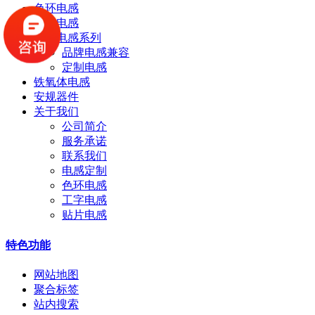
色环电感
棒型电感
定制电感系列
品牌电感兼容
定制电感
铁氧体电感
安规器件
关于我们
公司简介
服务承诺
联系我们
电感定制
色环电感
工字电感
贴片电感
特色功能
网站地图
聚合标签
站内搜索