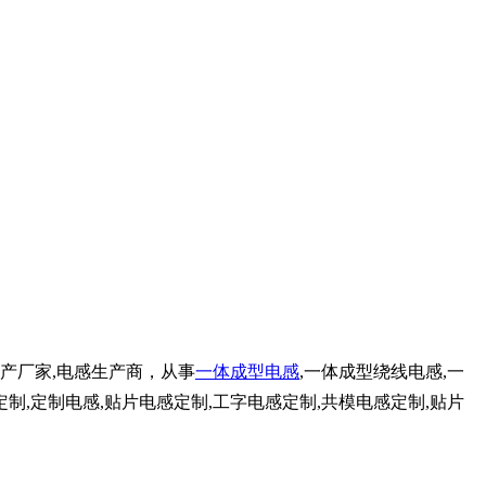
生产厂家,电感生产商，从事
一体成型电感
,一体成型绕线电感,一
制,定制电感,贴片电感定制,工字电感定制,共模电感定制,贴片