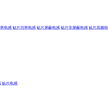
率电感
贴片功率电感
贴片屏蔽电感
贴片非屏蔽电感
贴片高频电
感
贴片电感