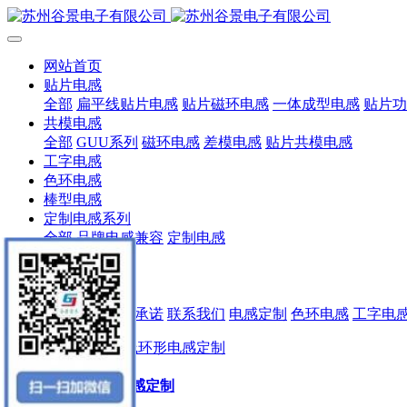
网站首页
贴片电感
全部
扁平线贴片电感
贴片磁环电感
一体成型电感
贴片功
共模电感
全部
GUU系列
磁环电感
差模电感
贴片共模电感
工字电感
色环电感
棒型电感
定制电感系列
全部
品牌电感兼容
定制电感
铁氧体电感
安规器件
关于我们
公司简介
服务承诺
联系我们
电感定制
色环电感
工字电
利兹线环形电感定制