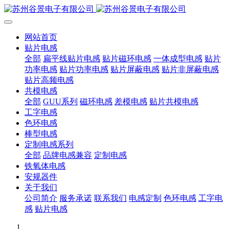
网站首页
贴片电感
全部
扁平线贴片电感
贴片磁环电感
一体成型电感
贴片
功率电感
贴片功率电感
贴片屏蔽电感
贴片非屏蔽电感
贴片高频电感
共模电感
全部
GUU系列
磁环电感
差模电感
贴片共模电感
工字电感
色环电感
棒型电感
定制电感系列
全部
品牌电感兼容
定制电感
铁氧体电感
安规器件
关于我们
公司简介
服务承诺
联系我们
电感定制
色环电感
工字电
感
贴片电感