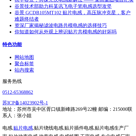
谷景技术部助力科某讯飞电子笔电感选型攻坚
谷景 GCDB105MT102 贴片电感，高压脉冲克星，客户
难题终结者
资深厂家揭秘滤波电路共模电感的选择技巧
你知道如何从外观上辨识贴片共模电感的好坏吗
特色功能
网站地图
聚合标签
站内搜索
服务热线
0512-65368862
苏ICP备14023902号-1
地址：苏州市吴中区胥口镇新峰路269号22幢 邮编：215000联
系人：张小姐
电感,
贴片电感
,贴片绕线电感,贴片插件电感,贴片电感生产厂