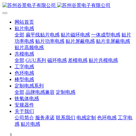
网站首页
贴片电感
全部
扁平线贴片电感
贴片磁环电感
一体成型电感
贴片
功率电感
贴片功率电感
贴片屏蔽电感
贴片非屏蔽电感
贴片高频电感
共模电感
全部
GUU系列
磁环电感
差模电感
贴片共模电感
工字电感
色环电感
棒型电感
定制电感系列
全部
品牌电感兼容
定制电感
铁氧体电感
安规器件
关于我们
公司简介
服务承诺
联系我们
电感定制
色环电感
工字电
感
贴片电感