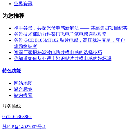
业界资讯
为您推荐
携手谷景，共探光伏电感新解法 —— 某高集团项目纪实
谷景技术部助力科某讯飞电子笔电感选型攻坚
谷景 GCDB105MT102 贴片电感，高压脉冲克星，客户
难题终结者
资深厂家揭秘滤波电路共模电感的选择技巧
你知道如何从外观上辨识贴片共模电感的好坏吗
特色功能
网站地图
聚合标签
站内搜索
服务热线
0512-65368862
苏ICP备14023902号-1