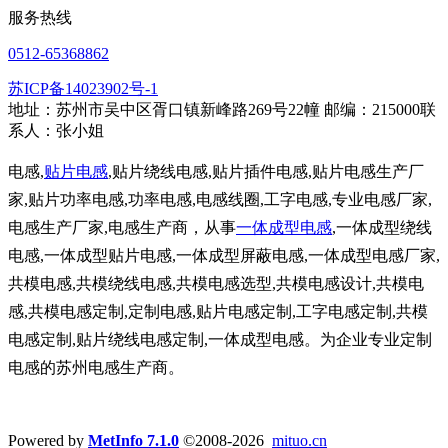
服务热线
0512-65368862
苏ICP备14023902号-1
地址：苏州市吴中区胥口镇新峰路269号22幢 邮编：215000联
系人：张小姐
电感,
贴片电感
,贴片绕线电感,贴片插件电感,贴片电感生产厂
家,贴片功率电感,功率电感,电感线圈,工字电感,专业电感厂家,
电感生产厂家,电感生产商，从事
一体成型电感
,一体成型绕线
电感,一体成型贴片电感,一体成型屏蔽电感,一体成型电感厂家,
共模电感,共模绕线电感,共模电感选型,共模电感设计,共模电
感,共模电感定制,定制电感,贴片电感定制,工字电感定制,共模
电感定制,贴片绕线电感定制,一体成型电感。为企业专业定制
电感的苏州电感生产商。
Powered by
MetInfo 7.1.0
©2008-2026
mituo.cn