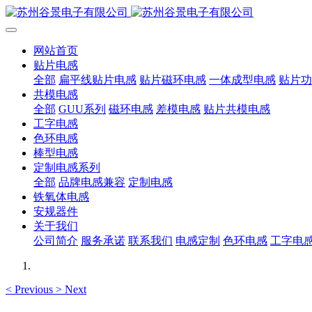
网站首页
贴片电感
全部
扁平线贴片电感
贴片磁环电感
一体成型电感
贴片功
共模电感
全部
GUU系列
磁环电感
差模电感
贴片共模电感
工字电感
色环电感
棒型电感
定制电感系列
全部
品牌电感兼容
定制电感
铁氧体电感
安规器件
关于我们
公司简介
服务承诺
联系我们
电感定制
色环电感
工字电
<
Previous
>
Next