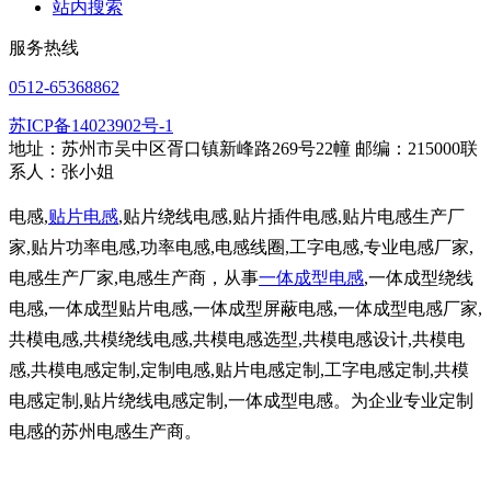
站内搜索
服务热线
0512-65368862
苏ICP备14023902号-1
地址：苏州市吴中区胥口镇新峰路269号22幢 邮编：215000联
系人：张小姐
电感,
贴片电感
,贴片绕线电感,贴片插件电感,贴片电感生产厂
家,贴片功率电感,功率电感,电感线圈,工字电感,专业电感厂家,
电感生产厂家,电感生产商，从事
一体成型电感
,一体成型绕线
电感,一体成型贴片电感,一体成型屏蔽电感,一体成型电感厂家,
共模电感,共模绕线电感,共模电感选型,共模电感设计,共模电
感,共模电感定制,定制电感,贴片电感定制,工字电感定制,共模
电感定制,贴片绕线电感定制,一体成型电感。为企业专业定制
电感的苏州电感生产商。