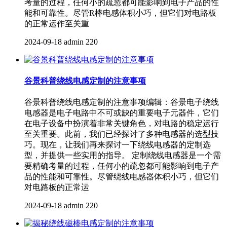
考量的过程，任何小的疏忽都可能影响到电子产品的性
能和可靠性。尽管R棒电感体积小巧，但它们对电路板
的正常运作至关重
2024-09-18
admin
220
谷景科普绕线电感定制的注意事项
谷景科普绕线电感定制的注意事项编辑：谷景电子绕线
电感器是电子电路中不可或缺的重要电子元器件，它们
在电子设备中扮演着非常关键角色，对电路的稳定运行
至关重要。此前，我们已经探讨了多种电感器的选型技
巧。现在，让我们再来探讨一下绕线电感器的定制选
型，并提供一些实用的指导。 定制绕线电感器是一个需
要精确考量的过程，任何小的疏忽都可能影响到电子产
品的性能和可靠性。尽管绕线电感器体积小巧，但它们
对电路板的正常运
2024-09-18
admin
220