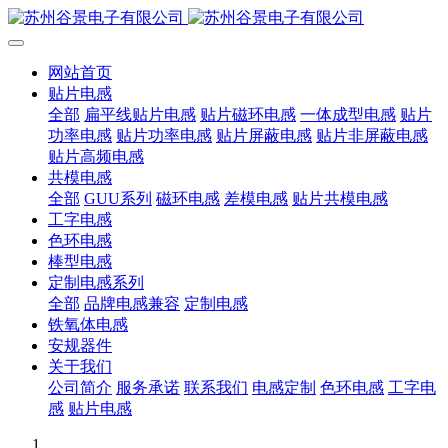
网站首页
贴片电感
全部
扁平线贴片电感
贴片磁环电感
一体成型电感
贴片
功率电感
贴片功率电感
贴片屏蔽电感
贴片非屏蔽电感
贴片高频电感
共模电感
全部
GUU系列
磁环电感
差模电感
贴片共模电感
工字电感
色环电感
棒型电感
定制电感系列
全部
品牌电感兼容
定制电感
铁氧体电感
安规器件
关于我们
公司简介
服务承诺
联系我们
电感定制
色环电感
工字电
感
贴片电感