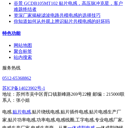
谷景 GCDB105MT102 贴片电感，高压脉冲克星，客户
难题终结者
资深厂家揭秘滤波电路共模电感的选择技巧
你知道如何从外观上辨识贴片共模电感的好坏吗
特色功能
网站地图
聚合标签
站内搜索
服务热线
0512-65368862
苏ICP备14023902号-1
地址：苏州市吴中区胥口镇新峰路269号22幢 邮编：215000联
系人：张小姐
电感,
贴片电感
,贴片绕线电感,贴片插件电感,贴片电感生产厂
家,贴片功率电感,功率电感,电感线圈,工字电感,专业电感厂家,
电感生产厂家,电感生产商，从事
一体成型电感
,一体成型绕线