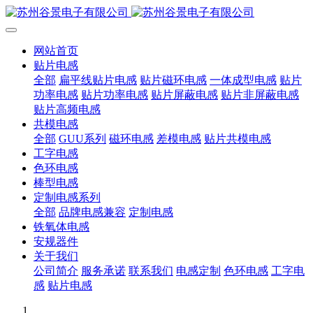
网站首页
贴片电感
全部
扁平线贴片电感
贴片磁环电感
一体成型电感
贴片
功率电感
贴片功率电感
贴片屏蔽电感
贴片非屏蔽电感
贴片高频电感
共模电感
全部
GUU系列
磁环电感
差模电感
贴片共模电感
工字电感
色环电感
棒型电感
定制电感系列
全部
品牌电感兼容
定制电感
铁氧体电感
安规器件
关于我们
公司简介
服务承诺
联系我们
电感定制
色环电感
工字电
感
贴片电感