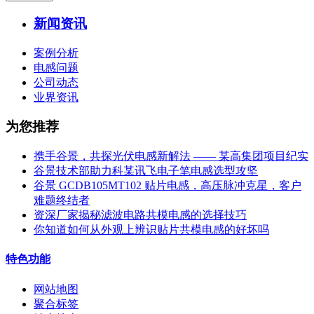
新闻资讯
案例分析
电感问题
公司动态
业界资讯
为您推荐
携手谷景，共探光伏电感新解法 —— 某高集团项目纪实
谷景技术部助力科某讯飞电子笔电感选型攻坚
谷景 GCDB105MT102 贴片电感，高压脉冲克星，客户
难题终结者
资深厂家揭秘滤波电路共模电感的选择技巧
你知道如何从外观上辨识贴片共模电感的好坏吗
特色功能
网站地图
聚合标签