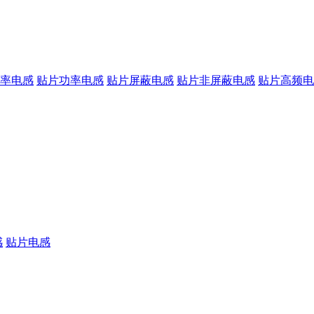
率电感
贴片功率电感
贴片屏蔽电感
贴片非屏蔽电感
贴片高频电
感
贴片电感