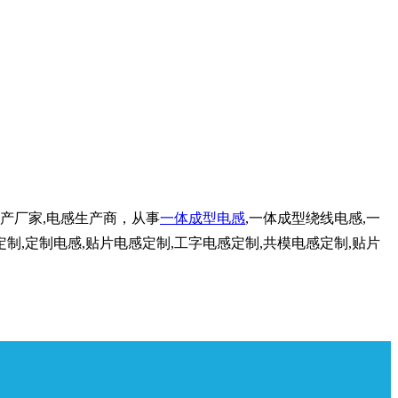
生产厂家,电感生产商，从事
一体成型电感
,一体成型绕线电感,一
制,定制电感,贴片电感定制,工字电感定制,共模电感定制,贴片