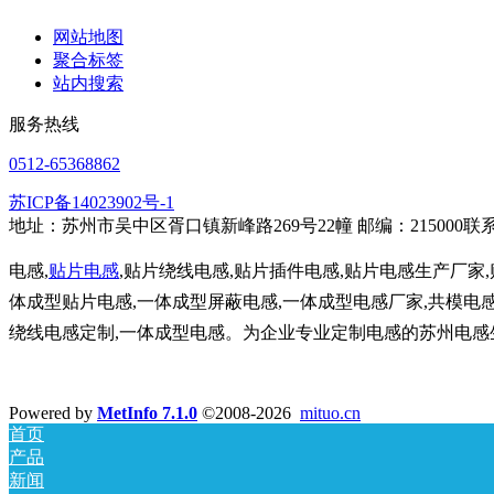
网站地图
聚合标签
站内搜索
服务热线
0512-65368862
苏ICP备14023902号-1
地址：苏州市吴中区胥口镇新峰路269号22幢 邮编：215000
电感,
贴片电感
,贴片绕线电感,贴片插件电感,贴片电感生产厂家
体成型贴片电感,一体成型屏蔽电感,一体成型电感厂家,共模电感
绕线电感定制,一体成型电感。为企业专业定制电感的苏州电感
Powered by
MetInfo 7.1.0
©2008-2026
mituo.cn
首页
产品
新闻