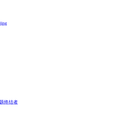
ng
难题终结者