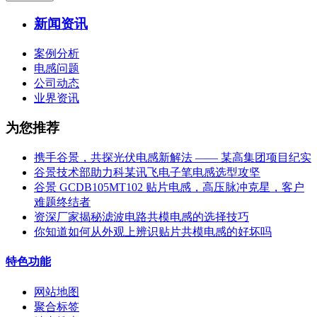
新闻资讯
案例分析
电感问题
公司动态
业界资讯
为您推荐
携手谷景，共探光伏电感新解法 —— 某高集团项目纪实
谷景技术部助力科某讯飞电子笔电感选型攻坚
谷景 GCDB105MT102 贴片电感，高压脉冲克星，客户
难题终结者
资深厂家揭秘滤波电路共模电感的选择技巧
你知道如何从外观上辨识贴片共模电感的好坏吗
特色功能
网站地图
聚合标签