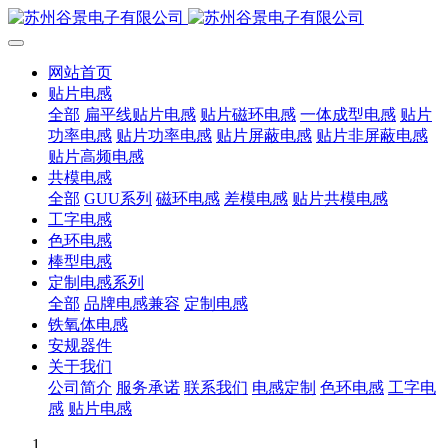
网站首页
贴片电感
全部
扁平线贴片电感
贴片磁环电感
一体成型电感
贴片
功率电感
贴片功率电感
贴片屏蔽电感
贴片非屏蔽电感
贴片高频电感
共模电感
全部
GUU系列
磁环电感
差模电感
贴片共模电感
工字电感
色环电感
棒型电感
定制电感系列
全部
品牌电感兼容
定制电感
铁氧体电感
安规器件
关于我们
公司简介
服务承诺
联系我们
电感定制
色环电感
工字电
感
贴片电感