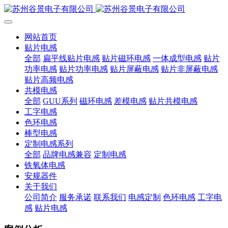
网站首页
贴片电感
全部
扁平线贴片电感
贴片磁环电感
一体成型电感
贴片
功率电感
贴片功率电感
贴片屏蔽电感
贴片非屏蔽电感
贴片高频电感
共模电感
全部
GUU系列
磁环电感
差模电感
贴片共模电感
工字电感
色环电感
棒型电感
定制电感系列
全部
品牌电感兼容
定制电感
铁氧体电感
安规器件
关于我们
公司简介
服务承诺
联系我们
电感定制
色环电感
工字电
感
贴片电感