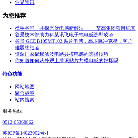
业界资讯
为您推荐
携手谷景，共探光伏电感新解法 —— 某高集团项目纪实
谷景技术部助力科某讯飞电子笔电感选型攻坚
谷景 GCDB105MT102 贴片电感，高压脉冲克星，客户
难题终结者
资深厂家揭秘滤波电路共模电感的选择技巧
你知道如何从外观上辨识贴片共模电感的好坏吗
特色功能
网站地图
聚合标签
站内搜索
服务热线
0512-65368862
苏ICP备14023902号-1