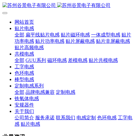
网站首页
贴片电感
全部
扁平线贴片电感
贴片磁环电感
一体成型电感
贴片
功率电感
贴片功率电感
贴片屏蔽电感
贴片非屏蔽电感
贴片高频电感
共模电感
全部
GUU系列
磁环电感
差模电感
贴片共模电感
工字电感
色环电感
棒型电感
定制电感系列
全部
品牌电感兼容
定制电感
铁氧体电感
安规器件
关于我们
公司简介
服务承诺
联系我们
电感定制
色环电感
工字电
感
贴片电感