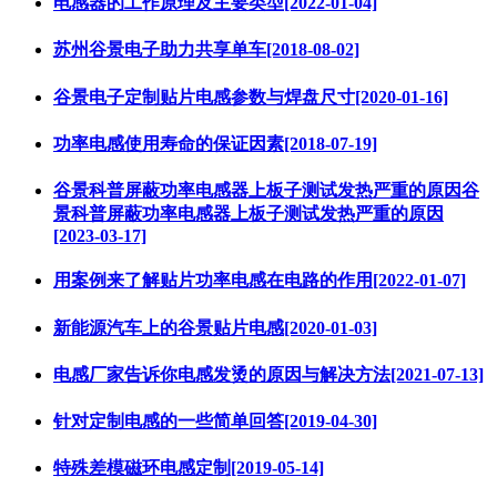
电感器的工作原理及主要类型[2022-01-04]
苏州谷景电子助力共享单车[2018-08-02]
谷景电子定制贴片电感参数与焊盘尺寸[2020-01-16]
功率电感使用寿命的保证因素[2018-07-19]
谷景科普屏蔽功率电感器上板子测试发热严重的原因谷
景科普屏蔽功率电感器上板子测试发热严重的原因
[2023-03-17]
用案例来了解贴片功率电感在电路的作用[2022-01-07]
新能源汽车上的谷景贴片电感[2020-01-03]
电感厂家告诉你电感发烫的原因与解决方法[2021-07-13]
针对定制电感的一些简单回答[2019-04-30]
特殊差模磁环电感定制[2019-05-14]