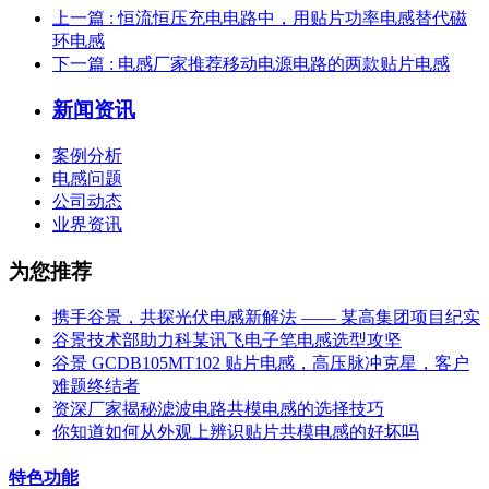
上一篇
: 恒流恒压充电电路中，用贴片功率电感替代磁
环电感
下一篇
: 电感厂家推荐移动电源电路的两款贴片电感
新闻资讯
案例分析
电感问题
公司动态
业界资讯
为您推荐
携手谷景，共探光伏电感新解法 —— 某高集团项目纪实
谷景技术部助力科某讯飞电子笔电感选型攻坚
谷景 GCDB105MT102 贴片电感，高压脉冲克星，客户
难题终结者
资深厂家揭秘滤波电路共模电感的选择技巧
你知道如何从外观上辨识贴片共模电感的好坏吗
特色功能