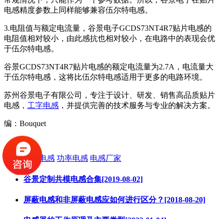
电感精度参数上同样能够兼容伍尔特电感。
3.电阻值与额定电流量，谷景电子GCDS73NT4R7贴片电感的
电阻值相对较小，由此感抗也相对较小，在电路中的表现会优
于伍尔特电感。
谷景GCDS73NT4R7贴片电感的额定电流量为2.7A，电流量大
于伍尔特电感，这将比伍尔特电感适用于更多的电路环境。
苏州谷景电子有限公司，专注于设计、研发、销售高品质贴片
电感，
工字电感
，并提供完善的技术服务与专业的解决方案。
编：Bouquet
标签:
贴片电感
功率电感
电感厂家
谷景定制共模电感合集[2019-08-02]
屏蔽电感和非屏蔽电感应如何进行区分？[2018-08-20]