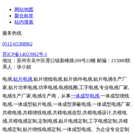
网站地图
聚合标签
站内搜索
服务热线
0512-65368862
苏ICP备14023902号-1
地址：苏州市吴中区胥口镇新峰路269号22幢 邮编：215000联
系人：张小姐
电感,
贴片电感
,贴片绕线电感,贴片插件电感,贴片电感生产厂
家,贴片功率电感,功率电感,电感线圈,工字电感,专业电感厂家,
电感生产厂家,电感生产商，从事
一体成型电感
,一体成型绕线
电感,一体成型贴片电感,一体成型屏蔽电感,一体成型电感厂家,
共模电感,共模绕线电感,共模电感选型,共模电感设计,共模电
感,共模电感定制,定制电感,贴片电感定制,工字电感定制,共模
电感定制,贴片绕线电感定制,一体成型电感。为企业专业定制