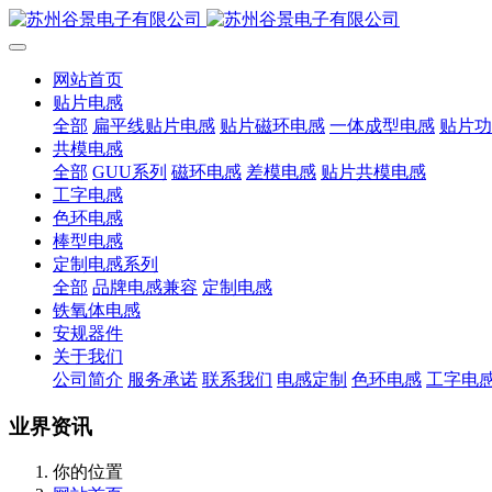
网站首页
贴片电感
全部
扁平线贴片电感
贴片磁环电感
一体成型电感
贴片功
共模电感
全部
GUU系列
磁环电感
差模电感
贴片共模电感
工字电感
色环电感
棒型电感
定制电感系列
全部
品牌电感兼容
定制电感
铁氧体电感
安规器件
关于我们
公司简介
服务承诺
联系我们
电感定制
色环电感
工字电
业界资讯
你的位置