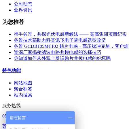
公司动态
业界资讯
为您推荐
携手谷景，共探光伏电感新解法 —— 某高集团项目纪实
谷景技术部助力科某讯飞电子笔电感选型攻坚
谷景 GCDB105MT102 贴片电感，高压脉冲克星，客户
资深厂家揭秘滤波电路共模电感的选择技巧
你知道如何从外观上辨识贴片共模电感的好坏吗
特色功能
网站地图
聚合标签
站内搜索
服务热线
0512-65368862
请您留言
苏ICP备14023902号-1