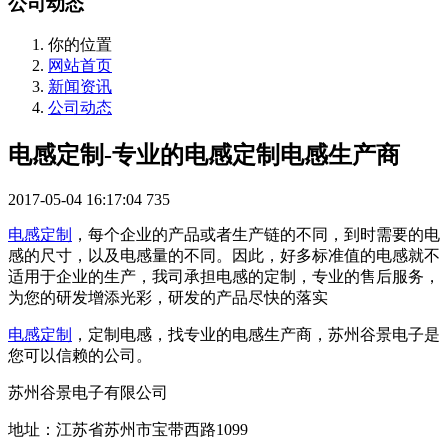
公司动态
你的位置
网站首页
新闻资讯
公司动态
电感定制-专业的电感定制电感生产商
2017-05-04 16:17:04
735
电感定制
，每个企业的产品或者生产链的不同，到时需要的电
感的尺寸，以及电感量的不同。因此，好多标准值的电感就不
适用于企业的生产，我司承担电感的定制，专业的售后服务，
为您的研发增添光彩，研发的产品尽快的落实
电感定制
，定制电感，找专业的电感生产商，苏州谷景电子是
您可以信赖的公司。
苏州谷景电子有限公司
地址：江苏省苏州市宝带西路1099