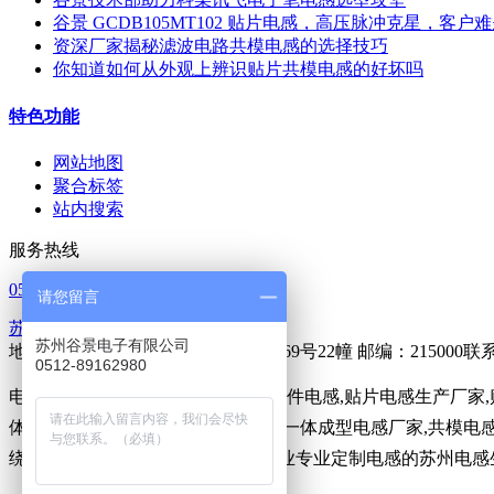
谷景 GCDB105MT102 贴片电感，高压脉冲克星，客户
资深厂家揭秘滤波电路共模电感的选择技巧
你知道如何从外观上辨识贴片共模电感的好坏吗
特色功能
网站地图
聚合标签
站内搜索
服务热线
0512-65368862
请您留言
苏ICP备14023902号-1
苏州谷景电子有限公司
地址：苏州市吴中区胥口镇新峰路269号22幢 邮编：215000
0512-89162980
电感,
贴片电感
,贴片绕线电感,贴片插件电感,贴片电感生产厂家
体成型贴片电感,一体成型屏蔽电感,一体成型电感厂家,共模电感
绕线电感定制,一体成型电感。为企业专业定制电感的苏州电感