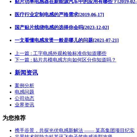
贴片功率电感器在新能源汽车中的应用有哪些？[2019-02-1
医疗行业定制电感的严格需求[2019-06-17]
国产贴片线绕电感的选择你会吗[2023-12-02]
一文看懂电感发烫一般是哪儿的问题[2021-07-21]
上一篇
: 工字电感外观检验标准你知道哪些
下一篇
: 贴片共模电感方向如何区分你知道吗？
新闻资讯
案例分析
电感问题
公司动态
业界资讯
为您推荐
携手谷景，共探光伏电感新解法 —— 某高集团项目纪实
谷景技术部助力科某讯飞电子笔电感选型攻坚