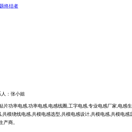
难题终结者
联系人：张小姐
,贴片功率电感,功率电感,电感线圈,工字电感,专业电感厂家,电感
,共模绕线电感,共模电感选型,共模电感设计,共模电感,共模电感定
生产商。