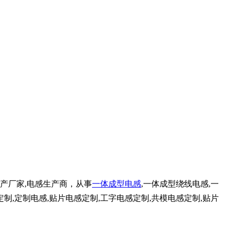
生产厂家,电感生产商，从事
一体成型电感
,一体成型绕线电感,一
制,定制电感,贴片电感定制,工字电感定制,共模电感定制,贴片