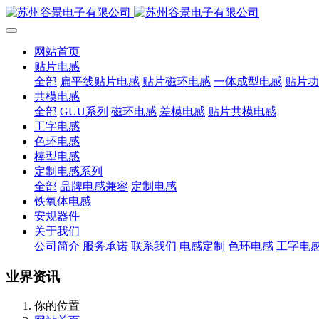
网站首页
贴片电感
全部
扁平线贴片电感
贴片磁环电感
一体成型电感
贴片功
共模电感
全部
GUU系列
磁环电感
差模电感
贴片共模电感
工字电感
色环电感
棒型电感
定制电感系列
全部
品牌电感兼容
定制电感
铁氧体电感
安规器件
关于我们
公司简介
服务承诺
联系我们
电感定制
色环电感
工字电
业界资讯
你的位置