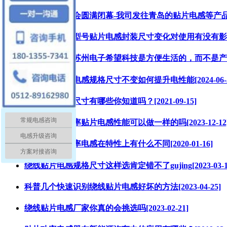
通知：上合峰会圆满闭幕-我司发往青岛的贴片电感等产品已陆续发
一文看懂相同型号贴片电感封装尺寸变化对使用有没有影响[202
专业电感厂家苏州电子希望科技是方便生活的，而不是产生矛盾的
谷景科普贴片电感规格尺寸不变如何提升电性能[2024-06-2
贴片电感封装尺寸有哪些你知道吗？[2021-09-15]
常规电感咨询
封装不同的功率贴片电感性能可以做一样的吗[2023-12-12
电感升级咨询
贴片电感与功率电感在特性上有什么不同[2020-01-16]
方案对接咨询
绕线贴片电感规格尺寸这样选肯定错不了gujing[2023-03-1
科普几个快速识别绕线贴片电感好坏的方法[2023-04-25]
绕线贴片电感厂家你真的会挑选吗[2023-02-21]