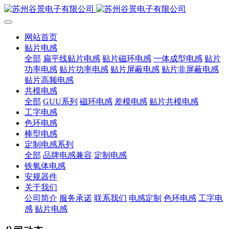
网站首页
贴片电感
全部
扁平线贴片电感
贴片磁环电感
一体成型电感
贴片
功率电感
贴片功率电感
贴片屏蔽电感
贴片非屏蔽电感
贴片高频电感
共模电感
全部
GUU系列
磁环电感
差模电感
贴片共模电感
工字电感
色环电感
棒型电感
定制电感系列
全部
品牌电感兼容
定制电感
铁氧体电感
安规器件
关于我们
公司简介
服务承诺
联系我们
电感定制
色环电感
工字电
感
贴片电感