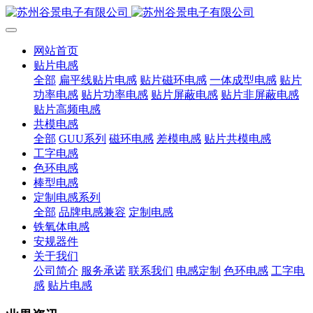
网站首页
贴片电感
全部
扁平线贴片电感
贴片磁环电感
一体成型电感
贴片
功率电感
贴片功率电感
贴片屏蔽电感
贴片非屏蔽电感
贴片高频电感
共模电感
全部
GUU系列
磁环电感
差模电感
贴片共模电感
工字电感
色环电感
棒型电感
定制电感系列
全部
品牌电感兼容
定制电感
铁氧体电感
安规器件
关于我们
公司简介
服务承诺
联系我们
电感定制
色环电感
工字电
感
贴片电感