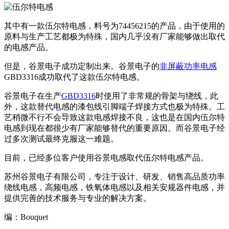
其中有一款伍尔特电感，料号为74456215的产品，由于使用的
原料与生产工艺都极为特殊，国内几乎没有厂家能够做出取代
的电感产品。
但是，谷景电子成功定制出来。谷景电子的
非屏蔽功率电感
GBD3316成功取代了这款伍尔特电感。
谷景电子在生产
GBD3316
时使用了非常规的骨架与绕线，此
外，这款替代电感的漆包线引脚端子焊接方式也极为特殊。工
艺稍微不行不会导致这款电感焊接不良，这也是在国内伍尔特
电感到现在都很少有厂家能够替代的重要原因。而谷景电子经
过多次测试最终克服这一难题。
目前，已经多位客户使用谷景电感取代伍尔特电感产品。
苏州谷景电子有限公司，专注于设计、研发、销售高品质功率
绕线电感，高频电感，铁氧体电感以及相关安规器件电感，并
提供完善的技术服务与专业的解决方案。
编：Bouquet