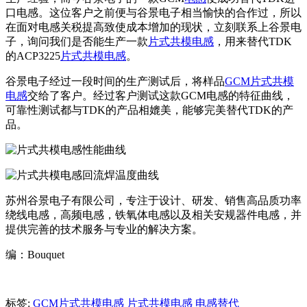
口电感。这位客户之前便与谷景电子相当愉快的合作过，所以
在面对电感关税提高致使成本增加的现状，立刻联系上谷景电
子，询问我们是否能生产一款
片式共模电感
，用来替代TDK
的ACP3225
片式共模电感
。
谷景电子经过一段时间的生产测试后，将样品
GCM片式共模
电感
交给了客户。经过客户测试这款GCM电感的特征曲线，
可靠性测试都与TDK的产品相媲美，能够完美替代TDK的产
品。
苏州谷景电子有限公司，专注于设计、研发、销售高品质功率
绕线电感，高频电感，铁氧体电感以及相关安规器件电感，并
提供完善的技术服务与专业的解决方案。
编：Bouquet
标签:
GCM片式共模电感
片式共模电感
电感替代