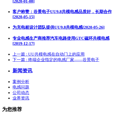
[2020-01-08]
客户称赞：谷景电子UU9.8共模电感品质好，长期合作
[2020-05-15]
为充电桩设计团队提供UU9.8共模电感[2020-05-26]
专业电感生产商推荐汽车电路使用GTC磁环共模电感
[2019-12-17]
上一篇
: UU共模电感在自动门上的应用
下一篇
: 终端企业指定的电感厂家——谷景电子
新闻资讯
案例分析
电感问题
公司动态
业界资讯
为您推荐