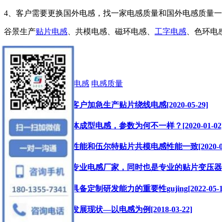
4、客户需要更换国外电感，找一家电感质量和国外电感质量一
谷景生产
贴片电感
、共模电感、磁环电感、
工字电感
、色环电感
mira
标签:
电感厂家
定制电感
电感质量
为电加热模块客户加急生产贴片绕线电感[2020-05-29]
型号相同的一体成型电感，参数为何不一样？[2020-01-02
贴片共模电感性能和伍尔特贴片共模电感性能一致[2020-07-
苏州谷景电子专业电感厂家，同时也是专业的贴片变压器厂家[20
磁环电感厂家具备定制研发能力的重要性gujing[2022-05-1
加工制造业的发展现状—以电感为例[2018-03-22]