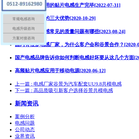
复旦大学科研用的贴片电感生产完毕[2022-07-31]
谷景电感生产的三大优势[2020-10-29]
常规电感咨询
电感升级咨询
大功率一体电感常见的质量问题有哪些[2023-08-24]
方案对接咨询
国内有很多电感厂家，为什么客户会和谷景合作？[2020-01-
国产电感品牌告诉你如何判断电感好坏要从这几个方面[2022-
高频贴片电感应用于移动电源[2020-06-12]
上一篇
: 电感厂家谷景为汽车配套UU9.8共模电感
下一篇
: 高品质吸引新客户选择谷景共模电感
新闻资讯
案例分析
电感问题
公司动态
业界资讯