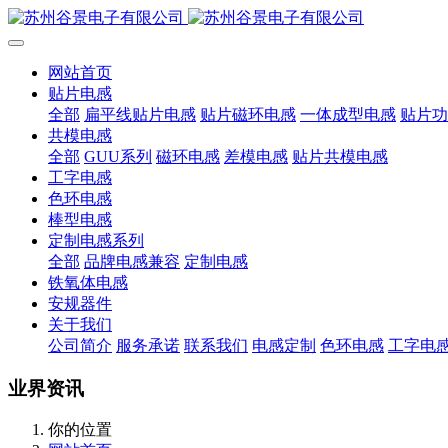
网站首页
贴片电感
全部
扁平线贴片电感
贴片磁环电感
一体成型电感
贴片功
共模电感
全部
GUU系列
磁环电感
差模电感
贴片共模电感
工字电感
色环电感
棒型电感
定制电感系列
全部
品牌电感兼容
定制电感
铁氧体电感
安规器件
关于我们
公司简介
服务承诺
联系我们
电感定制
色环电感
工字电
业界资讯
你的位置