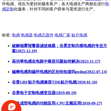
件电感。现在为更好的服务客户，各大电感生产商都在进行
电
感定制
化服务，针对不同的客户群体与需求进行生产。
标签:
电感
电感器
电感元器件
电感厂家
贴片电感
破解烟雾报警器滤波难题：谷景定制共模电感的专业方
案[2025-12-19]
高功率电感在电路中噪音问题如何解决[2023-11-17]
磁棒电感和磁环电感的区别你知道吗gujing[2022-07-13]
谷景GBF贴片电感兼容TDK贴片电感[2020-01-16]
谷景电子定制电感变压器[2019-09-19]
一体成型电感的功能应用-CPU主频应用[2018-09-27]