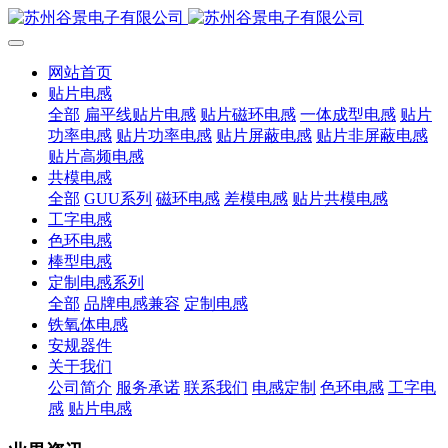
网站首页
贴片电感
全部
扁平线贴片电感
贴片磁环电感
一体成型电感
贴片
功率电感
贴片功率电感
贴片屏蔽电感
贴片非屏蔽电感
贴片高频电感
共模电感
全部
GUU系列
磁环电感
差模电感
贴片共模电感
工字电感
色环电感
棒型电感
定制电感系列
全部
品牌电感兼容
定制电感
铁氧体电感
安规器件
关于我们
公司简介
服务承诺
联系我们
电感定制
色环电感
工字电
感
贴片电感