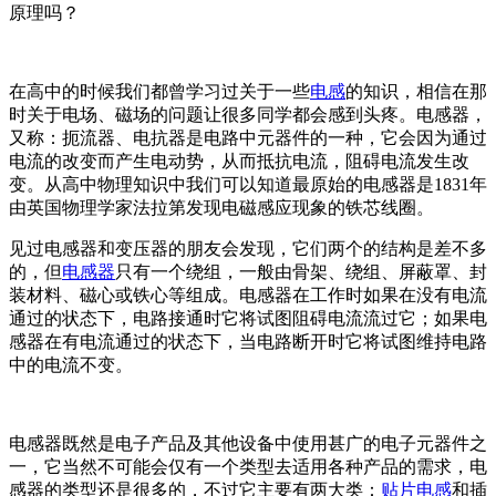
原理吗？
在高中的时候我们都曾学习过关于一些
电感
的知识，相信在那
时关于电场、磁场的问题让很多同学都会感到头疼。电感器，
又称：扼流器、电抗器是电路中元器件的一种，它会因为通过
电流的改变而产生电动势，从而抵抗电流，阻碍电流发生改
变。从高中物理知识中我们可以知道最原始的电感器是1831年
由英国物理学家法拉第发现电磁感应现象的铁芯线圈。
见过电感器和变压器的朋友会发现，它们两个的结构是差不多
的，但
电感器
只有一个绕组，一般由骨架、绕组、屏蔽罩、封
装材料、磁心或铁心等组成。电感器在工作时如果在没有电流
通过的状态下，电路接通时它将试图阻碍电流流过它；如果电
感器在有电流通过的状态下，当电路断开时它将试图维持电路
中的电流不变。
电感器既然是电子产品及其他设备中使用甚广的电子元器件之
一，它当然不可能会仅有一个类型去适用各种产品的需求，电
感器的类型还是很多的，不过它主要有两大类：
贴片电感
和插