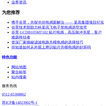
业界资讯
为您推荐
携手谷景，共探光伏电感新解法 —— 某高集团项目纪实
谷景技术部助力科某讯飞电子笔电感选型攻坚
谷景 GCDB105MT102 贴片电感，高压脉冲克星，客户
难题终结者
资深厂家揭秘滤波电路共模电感的选择技巧
你知道如何从外观上辨识贴片共模电感的好坏吗
特色功能
网站地图
聚合标签
站内搜索
服务热线
0512-65368862
苏ICP备14023902号-1