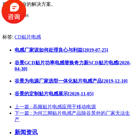
服务与专业的解决方案。
编：Bouquet
标签:
CD贴片电感
电感厂家该如何处理良心与利益[2019-07-25]
谷景GCD贴片功率电感替换奇力新SCD贴片电感[2020-
04-30]
谷景为电源厂家选型一体化贴片电感产品[2019-12-10]
谷景的定制贴片电感展示[2020-11-05]
上一篇
: 高频贴片电感应用于移动电源
下一篇
: 为何三脚贴片电感产品除谷景外的厂家无法生
产
新闻资讯