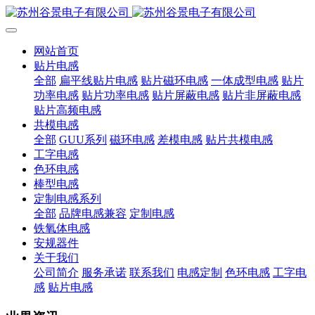
网站首页
贴片电感
全部
扁平线贴片电感
贴片磁环电感
一体成型电感
贴片
功率电感
贴片功率电感
贴片屏蔽电感
贴片非屏蔽电感
贴片高频电感
共模电感
全部
GUU系列
磁环电感
差模电感
贴片共模电感
工字电感
色环电感
棒型电感
定制电感系列
全部
品牌电感兼容
定制电感
铁氧体电感
安规器件
关于我们
公司简介
服务承诺
联系我们
电感定制
色环电感
工字电
感
贴片电感