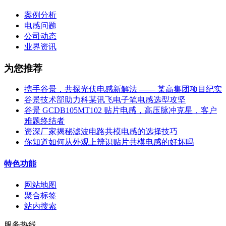
案例分析
电感问题
公司动态
业界资讯
为您推荐
携手谷景，共探光伏电感新解法 —— 某高集团项目纪实
谷景技术部助力科某讯飞电子笔电感选型攻坚
谷景 GCDB105MT102 贴片电感，高压脉冲克星，客户
难题终结者
资深厂家揭秘滤波电路共模电感的选择技巧
你知道如何从外观上辨识贴片共模电感的好坏吗
特色功能
网站地图
聚合标签
站内搜索
服务热线