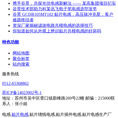
携手谷景，共探光伏电感新解法 —— 某高集团项目纪实
谷景技术部助力科某讯飞电子笔电感选型攻坚
谷景 GCDB105MT102 贴片电感，高压脉冲克星，客户
难题终结者
资深厂家揭秘滤波电路共模电感的选择技巧
你知道如何从外观上辨识贴片共模电感的好坏吗
特色功能
网站地图
聚合标签
站内搜索
服务热线
0512-65368862
苏ICP备14023902号-1
地址：苏州市吴中区胥口镇新峰路269号22幢 邮编：215000联
系人：张小姐
电感,
贴片电感
,贴片绕线电感,贴片插件电感,贴片电感生产厂