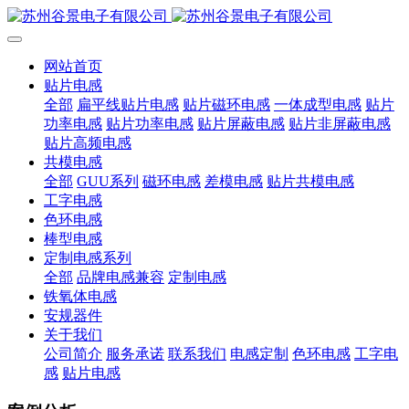
网站首页
贴片电感
全部
扁平线贴片电感
贴片磁环电感
一体成型电感
贴片
功率电感
贴片功率电感
贴片屏蔽电感
贴片非屏蔽电感
贴片高频电感
共模电感
全部
GUU系列
磁环电感
差模电感
贴片共模电感
工字电感
色环电感
棒型电感
定制电感系列
全部
品牌电感兼容
定制电感
铁氧体电感
安规器件
关于我们
公司简介
服务承诺
联系我们
电感定制
色环电感
工字电
感
贴片电感