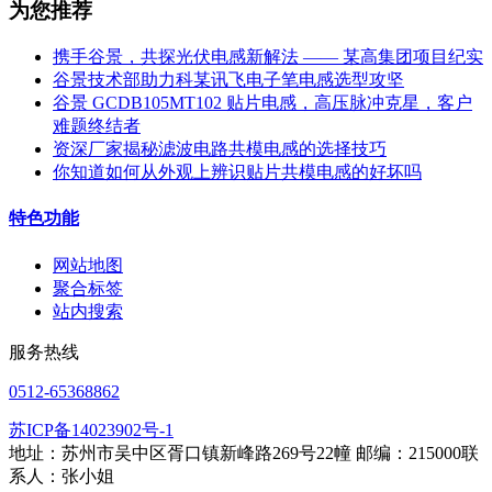
为您推荐
携手谷景，共探光伏电感新解法 —— 某高集团项目纪实
谷景技术部助力科某讯飞电子笔电感选型攻坚
谷景 GCDB105MT102 贴片电感，高压脉冲克星，客户
难题终结者
资深厂家揭秘滤波电路共模电感的选择技巧
你知道如何从外观上辨识贴片共模电感的好坏吗
特色功能
网站地图
聚合标签
站内搜索
服务热线
0512-65368862
苏ICP备14023902号-1
地址：苏州市吴中区胥口镇新峰路269号22幢 邮编：215000联
系人：张小姐