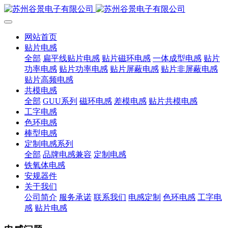
网站首页
贴片电感
全部
扁平线贴片电感
贴片磁环电感
一体成型电感
贴片
功率电感
贴片功率电感
贴片屏蔽电感
贴片非屏蔽电感
贴片高频电感
共模电感
全部
GUU系列
磁环电感
差模电感
贴片共模电感
工字电感
色环电感
棒型电感
定制电感系列
全部
品牌电感兼容
定制电感
铁氧体电感
安规器件
关于我们
公司简介
服务承诺
联系我们
电感定制
色环电感
工字电
感
贴片电感