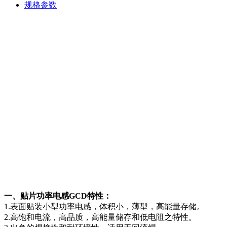
规格参数
一、
贴片功率电感GCD特性
：
1.表面贴装小型功率电感，体积小，薄型，高能量存储。
2.高饱和电流，高品质，高能量储存和低电阻之特性。