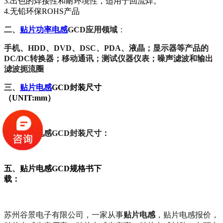
3.出色的焊接性和耐环境性，适用于回流焊。
4.无铅环保ROHS产品
二、
贴片功率电感
GCD应用领域
：
手机、HDD、DVD、DSC、PDA、液晶；
显示器等产品的
DC/DC转换器；
移动通讯；测试仪器仪表；
噪声滤波和输出
滤波扼流圈
三、
贴片电感
GCD封装尺寸
（
UNIT:mm
）
四、
贴片电感GCD封装
尺寸：
五、贴片电感GCD规格书下
载：
苏州谷景电子有限公司，一家从事
贴片电感
，贴片电感报价，