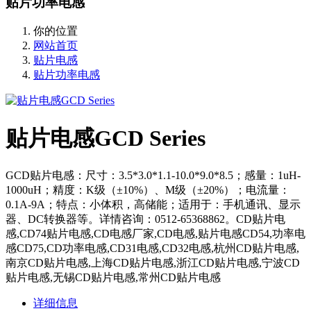
贴片功率电感
你的位置
网站首页
贴片电感
贴片功率电感
贴片电感GCD Series
GCD贴片电感：尺寸：3.5*3.0*1.1-10.0*9.0*8.5；感量：1uH-
1000uH；精度：K级（±10%）、M级（±20%）；电流量：
0.1A-9A；特点：小体积，高储能；适用于：手机通讯、显示
器、DC转换器等。详情咨询：0512-65368862。CD贴片电
感,CD74贴片电感,CD电感厂家,CD电感,贴片电感CD54,功率电
感CD75,CD功率电感,CD31电感,CD32电感,杭州CD贴片电感,
南京CD贴片电感,上海CD贴片电感,浙江CD贴片电感,宁波CD
贴片电感,无锡CD贴片电感,常州CD贴片电感
详细信息