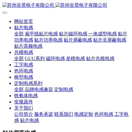
网站首页
贴片电感
全部
扁平线贴片电感
贴片磁环电感
一体成型电感
贴片
功率电感
贴片功率电感
贴片屏蔽电感
贴片非屏蔽电感
贴片高频电感
共模电感
全部
GUU系列
磁环电感
差模电感
贴片共模电感
工字电感
色环电感
棒型电感
定制电感系列
全部
品牌电感兼容
定制电感
铁氧体电感
安规器件
关于我们
公司简介
服务承诺
联系我们
电感定制
色环电感
工字电
感
贴片电感