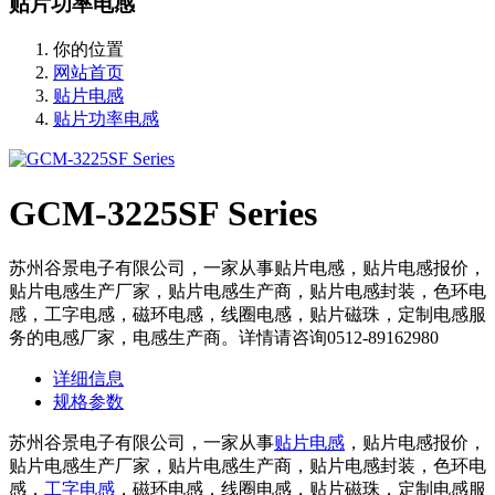
贴片功率电感
你的位置
网站首页
贴片电感
贴片功率电感
GCM-3225SF Series
苏州谷景电子有限公司，一家从事贴片电感，贴片电感报价，
贴片电感生产厂家，贴片电感生产商，贴片电感封装，色环电
感，工字电感，磁环电感，线圈电感，贴片磁珠，定制电感服
务的电感厂家，电感生产商。详情请咨询0512-89162980
详细信息
规格参数
苏州谷景电子有限公司，一家从事
贴片电感
，贴片电感报价，
贴片电感生产厂家，贴片电感生产商，贴片电感封装，色环电
感，
工字电感
，磁环电感，线圈电感，贴片磁珠，定制电感服