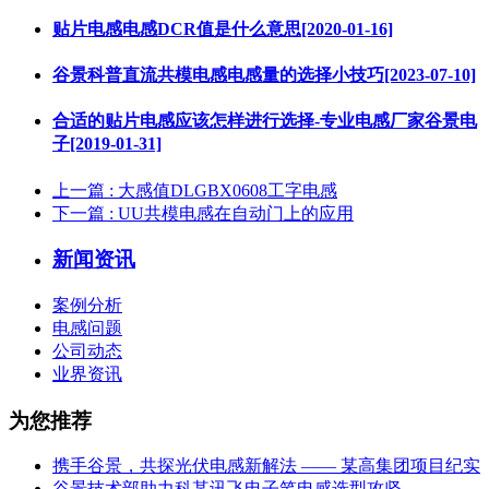
贴片电感电感DCR值是什么意思[2020-01-16]
谷景科普直流共模电感电感量的选择小技巧[2023-07-10]
合适的贴片电感应该怎样进行选择-专业电感厂家谷景电
子[2019-01-31]
上一篇
: 大感值DLGBX0608工字电感
下一篇
: UU共模电感在自动门上的应用
新闻资讯
案例分析
电感问题
公司动态
业界资讯
为您推荐
携手谷景，共探光伏电感新解法 —— 某高集团项目纪实
谷景技术部助力科某讯飞电子笔电感选型攻坚