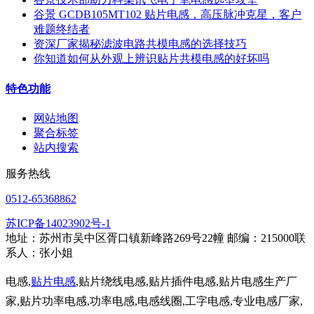
谷景 GCDB105MT102 贴片电感，高压脉冲克星，客户
难题终结者
资深厂家揭秘滤波电路共模电感的选择技巧
你知道如何从外观上辨识贴片共模电感的好坏吗
特色功能
网站地图
聚合标签
站内搜索
服务热线
0512-65368862
苏ICP备14023902号-1
地址：苏州市吴中区胥口镇新峰路269号22幢 邮编：215000联
系人：张小姐
电感,
贴片电感
,贴片绕线电感,贴片插件电感,贴片电感生产厂
家,贴片功率电感,功率电感,电感线圈,工字电感,专业电感厂家,