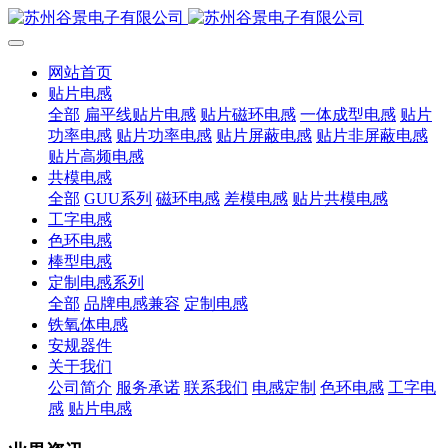
网站首页
贴片电感
全部
扁平线贴片电感
贴片磁环电感
一体成型电感
贴片
功率电感
贴片功率电感
贴片屏蔽电感
贴片非屏蔽电感
贴片高频电感
共模电感
全部
GUU系列
磁环电感
差模电感
贴片共模电感
工字电感
色环电感
棒型电感
定制电感系列
全部
品牌电感兼容
定制电感
铁氧体电感
安规器件
关于我们
公司简介
服务承诺
联系我们
电感定制
色环电感
工字电
感
贴片电感