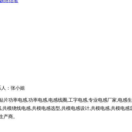
难题终结者
联系人：张小姐
,贴片功率电感,功率电感,电感线圈,工字电感,专业电感厂家,电感
,共模绕线电感,共模电感选型,共模电感设计,共模电感,共模电感定
生产商。