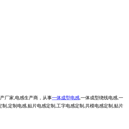
生产厂家,电感生产商，从事
一体成型电感
,一体成型绕线电感,一
制,定制电感,贴片电感定制,工字电感定制,共模电感定制,贴片