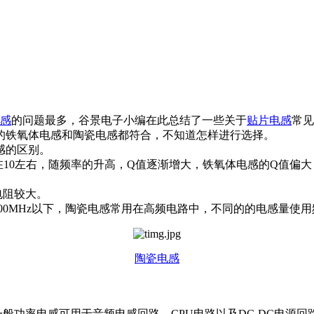
感
的问题最多，谷景电子小编在此总结了一些关于
贴片电感
常见
的铁氧体电感和陶瓷电感都符合，不知道怎样进行选择。
感的区别。
，在10左右，随频率的升高，Q值逐渐增大，铁氧体电感的Q值偏大
电阻较大。
100MHz以下，陶瓷电感常用在高频电路中，不同的的电感量使
陶瓷电感
般功率电感可用于音频电感回路，CPU电路以及DC-DC电源回