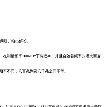
问题并给出解答。
，在测量频率100MHz下将近40，并且会随着频率的增大而变
用频率不同，几百兆到及几千兆之间不等。
路。如果是DC-DC回路，对功率电感的自谐频率要求要大于回