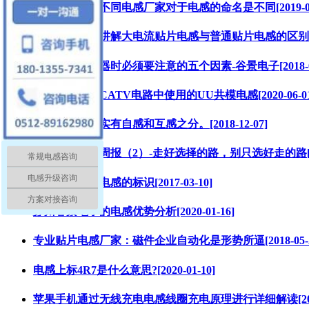
【电感厂家】不同电感厂家对于电感的命名是不同[2019-02-
谷景电子为您讲解大电流贴片电感与普通贴片电感的区别？[201
选用贴片电感器时必须要注意的五个因素-谷景电子[2018-09
电感厂家提供CATV电路中使用的UU共模电感[2020-06-01
贴片电感器其实有自感和互感之分。[2018-12-07]
苏州谷景电子周报（2）-走好选择的路，别只选好走的路[2018
常规电感咨询
电感升级咨询
苏州谷景色环电感的标识[2017-03-10]
方案对接咨询
苏州谷景电子的电感优势分析[2020-01-16]
专业贴片电感厂家：磁件企业自动化是形势所逼[2018-05-2
电感上标4R7是什么意思?[2020-01-10]
苹果手机通过无线充电电感线圈充电原理进行详细解读[2019-