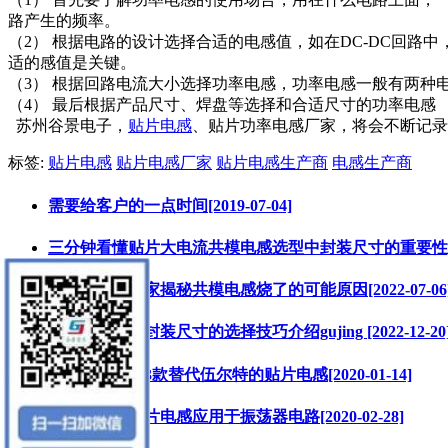
路产生的频率。
（2） 根据电路的设计选择合适的电感值，如在DC-DC回
适的感值是关键。
（3） 根据回路电流大小选择功率电感，功率电感一般有两种
（4） 最后根据产品尺寸、焊盘等选择和合适尺寸的功率电感
苏州谷景电子，
贴片电感
、贴片功率电感厂家，将会不断记录
标签:
贴片电感
贴片电感厂家
贴片电感生产商
电感生产商
需要给客户的一点时间[2019-07-04]
三分钟看懂贴片大电流共模电感选型中封装尺寸的重要性gujing [
车规级电感厂家揭秘共模电感烧了的可能原因[2022-07-06
插件磁环电感封装尺寸的选择技巧介绍gujing [2022-12-20
由客户挑选的3款替代伍尔特的贴片电感[2020-01-14]
谷景GCDH贴片电感应用于振荡器电路[2020-02-28]