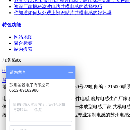
谷景 GCDB105MT102 贴片电感，高压脉冲克星，客户
资深厂家揭秘滤波电路共模电感的选择技巧
你知道如何从外观上辨识贴片共模电感的好坏吗
特色功能
网站地图
聚合标签
站内搜索
服务热线
0512-65368862
请您留言
苏ICP备14023902号-1
苏州谷景电子有限公司
地址：苏州市吴中区胥口镇新峰路269号22幢 邮编：215000
0512-89162980
电感,
贴片电感
,贴片绕线电感,贴片插件电感,贴片电感生产厂家
体成型贴片电感,一体成型屏蔽电感,一体成型电感厂家,共模电感
绕线电感定制,一体成型电感。为企业专业定制电感的苏州电感