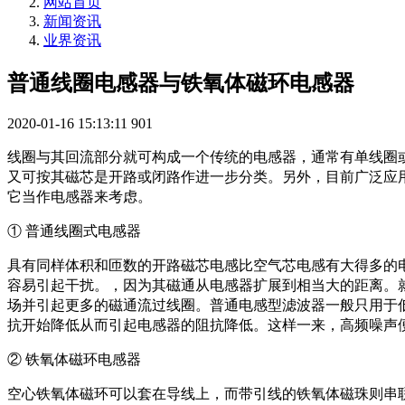
网站首页
新闻资讯
业界资讯
普通线圈电感器与铁氧体磁环电感器
2020-01-16 15:13:11
901
线圈与其回流部分就可构成一个传统的电感器，通常有单线圈
又可按其磁芯是开路或闭路作进一步分类。另外，目前广泛应
它当作电感器来考虑。
① 普通线圈式电感器
具有同样体积和匝数的开路磁芯电感比空气芯电感有大得多的
容易引起干扰。，因为其磁通从电感器扩展到相当大的距离。
场并引起更多的磁通流过线圈。普通电感型滤波器一般只用于
抗开始降低从而引起电感器的阻抗降低。这样一来，高频噪声
② 铁氧体磁环电感器
空心铁氧体磁环可以套在导线上，而带引线的铁氧体磁珠则串