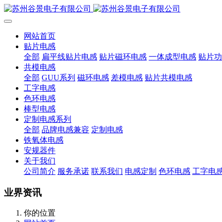
网站首页
贴片电感
全部
扁平线贴片电感
贴片磁环电感
一体成型电感
贴片功
共模电感
全部
GUU系列
磁环电感
差模电感
贴片共模电感
工字电感
色环电感
棒型电感
定制电感系列
全部
品牌电感兼容
定制电感
铁氧体电感
安规器件
关于我们
公司简介
服务承诺
联系我们
电感定制
色环电感
工字电
业界资讯
你的位置