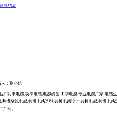
难题终结者
联系人：张小姐
,贴片功率电感,功率电感,电感线圈,工字电感,专业电感厂家,电感
,共模绕线电感,共模电感选型,共模电感设计,共模电感,共模电感定
生产商。