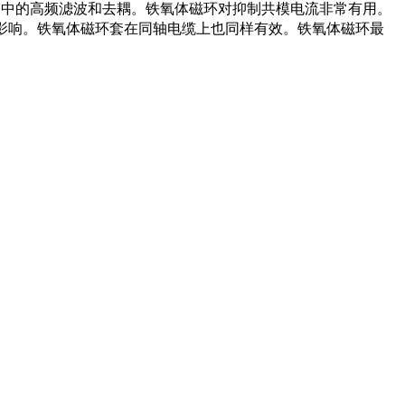
路中的高频滤波和去耦。铁氧体磁环对抑制共模电流非常有用。
有影响。铁氧体磁环套在同轴电缆上也同样有效。铁氧体磁环最