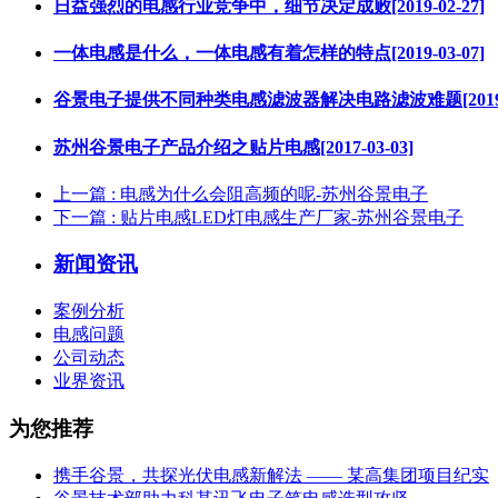
日益强烈的电感行业竞争中，细节决定成败[2019-02-27]
一体电感是什么，一体电感有着怎样的特点[2019-03-07]
谷景电子提供不同种类电感滤波器解决电路滤波难题[2019-1
苏州谷景电子产品介绍之贴片电感[2017-03-03]
上一篇
: 电感为什么会阻高频的呢-苏州谷景电子
下一篇
: 贴片电感LED灯电感生产厂家-苏州谷景电子
新闻资讯
案例分析
电感问题
公司动态
业界资讯
为您推荐
携手谷景，共探光伏电感新解法 —— 某高集团项目纪实