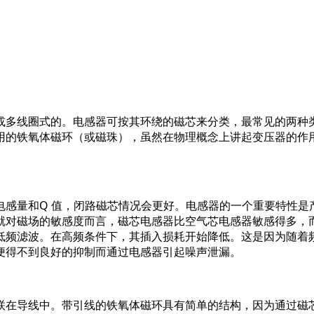
或多线圈式的。电感器可按其环绕的磁芯来分类，最常见的两种
用的铁氧体磁环（或磁珠），虽然在物理概念上讲起变压器的作
电感量和Q 值，闭路磁芯情况会更好。电感器的一个重要特性是
就对磁场的敏感度而言，磁芯电感器比空气芯电感器敏感得多，
低频滤波。在高频条件下，其插入损耗开始降低。这是因为随着
便得不到良好的抑制而通过电感器引起噪声泄漏。
联在导线中。带引线的铁氧体磁环具有简单的结构，因为通过磁