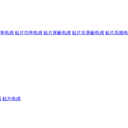
率电感
贴片功率电感
贴片屏蔽电感
贴片非屏蔽电感
贴片高频电
感
贴片电感