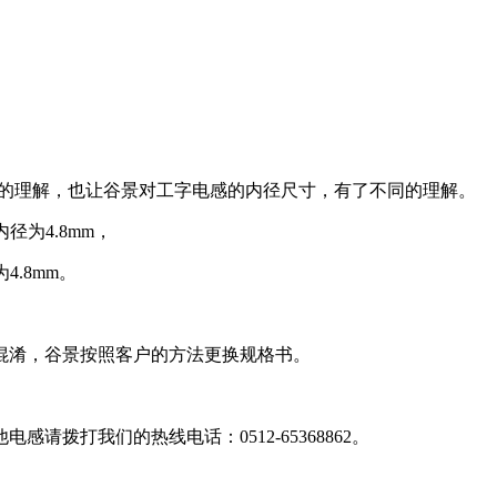
的理解，也让谷景对工字电感的内径尺寸，有了不同的理解。
内径为4.8mm，
.8mm。
混淆，谷景按照客户的方法更换规格书。
打我们的热线电话：0512-65368862。