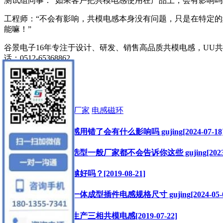
测试组同事：“如果客户把共模电感使用在产品上，会有影响吗
工程师：“不会有影响，共模电感本身没有问题，只是在特定
能嘛！”
谷景电子16年专注于设计、研发、销售高品质共模电感，UU
话：0512-65368862。
mira
标签:
共模电感
电感厂家
电感磁环
你知道共模电感用错了会有什么影响吗 gujing[2024-07-18
直流共模电感选型一般厂家都不会告诉你这些 gujing[2023-0
电感线径越大越好吗？[2019-08-21]
如何正确选择一体成型插件电感规格尺寸 gujing[2024-05-0
谷景电子能够生产三相共模电感[2019-07-22]