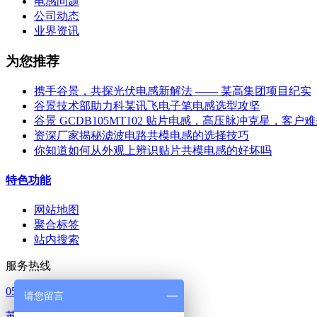
电感问题
公司动态
业界资讯
为您推荐
携手谷景，共探光伏电感新解法 —— 某高集团项目纪实
谷景技术部助力科某讯飞电子笔电感选型攻坚
谷景 GCDB105MT102 贴片电感，高压脉冲克星，客户
资深厂家揭秘滤波电路共模电感的选择技巧
你知道如何从外观上辨识贴片共模电感的好坏吗
特色功能
网站地图
聚合标签
站内搜索
服务热线
0512-65368862
请您留言
苏ICP备14023902号-1