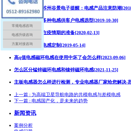
专业电感厂家苏州谷景电子提醒：电感产品注意防潮[2018-1
谷景电子提供多种电感供客户电感选型[2019-10-30]
常规电感咨询
电感厂家谷景在疫情期的准备[2020-02-13]
电感升级咨询
方案对接咨询
特殊差模磁环电感定制[2019-05-14]
高q值电感磁环电感在使用中坏了会怎么样[2023-09-06]
怎么区分锰锌磁环电感和镍锌磁环电感[2021-11-25]
主板电感器怎么样进行检测，专业电感器厂家给您解决-苏州谷景电
上一篇
: 为高端卫星导航电路的共模电感与差模电感
下一篇
: 电感国产化，是未来的趋势
新闻资讯
案例分析