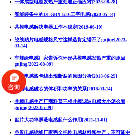
一体成型电感发热严重处理正确应对[2023-08-28]
智能装备中的DLGBX1216工字电感[2020-05-14]
共模电感解决电器工作不稳定[2019-06-19]
绕线贴片电感规格尺寸这样选肯定错不了gujing[2023-
03-14]
车规级电感厂家告诉你环形共模电感发热严重的原因
gujing[2022-08-09]
共模电感漆包线出现断裂的原因分析[2018-06-25]
高频电感磁芯的体积和功率的关系[2018-03-14]
共模电感生产厂商科普三相共模滤波电感大小怎么看
gujing[2023-05-09]
贴片大功率屏蔽电感起什么作用[2021-11-01]
谷景电感绕线厂家完全把控电感材料和生产，不可能中