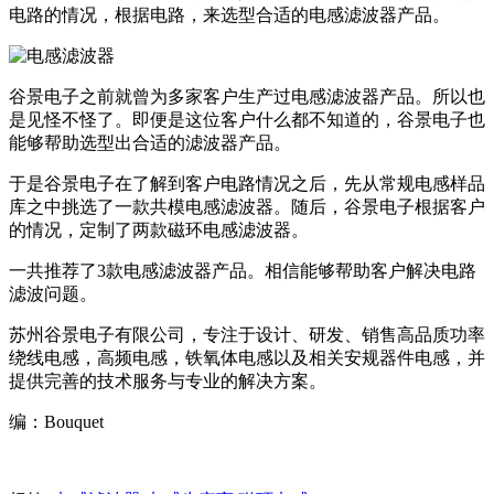
电路的情况，根据电路，来选型合适的电感滤波器产品。
谷景电子之前就曾为多家客户生产过电感滤波器产品。所以也
是见怪不怪了。即便是这位客户什么都不知道的，谷景电子也
能够帮助选型出合适的滤波器产品。
于是谷景电子在了解到客户电路情况之后，先从常规电感样品
库之中挑选了一款共模电感滤波器。随后，谷景电子根据客户
的情况，定制了两款磁环电感滤波器。
一共推荐了3款电感滤波器产品。相信能够帮助客户解决电路
滤波问题。
苏州谷景电子有限公司，专注于设计、研发、销售高品质功率
绕线电感，高频电感，铁氧体电感以及相关安规器件电感，并
提供完善的技术服务与专业的解决方案。
编：Bouquet