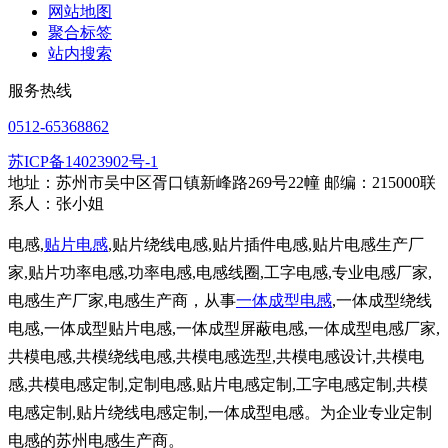
网站地图
聚合标签
站内搜索
服务热线
0512-65368862
苏ICP备14023902号-1
地址：苏州市吴中区胥口镇新峰路269号22幢 邮编：215000联
系人：张小姐
电感,
贴片电感
,贴片绕线电感,贴片插件电感,贴片电感生产厂
家,贴片功率电感,功率电感,电感线圈,工字电感,专业电感厂家,
电感生产厂家,电感生产商，从事
一体成型电感
,一体成型绕线
电感,一体成型贴片电感,一体成型屏蔽电感,一体成型电感厂家,
共模电感,共模绕线电感,共模电感选型,共模电感设计,共模电
感,共模电感定制,定制电感,贴片电感定制,工字电感定制,共模
电感定制,贴片绕线电感定制,一体成型电感。为企业专业定制
电感的苏州电感生产商。