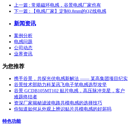
上一篇
: 常规磁环电感，谷景电感厂家也有
下一篇
: 【电感厂家】定制0.8mm的QZ线电感
新闻资讯
案例分析
电感问题
公司动态
业界资讯
为您推荐
携手谷景，共探光伏电感新解法 —— 某高集团项目纪实
谷景技术部助力科某讯飞电子笔电感选型攻坚
谷景 GCDB105MT102 贴片电感，高压脉冲克星，客户
难题终结者
资深厂家揭秘滤波电路共模电感的选择技巧
你知道如何从外观上辨识贴片共模电感的好坏吗
特色功能