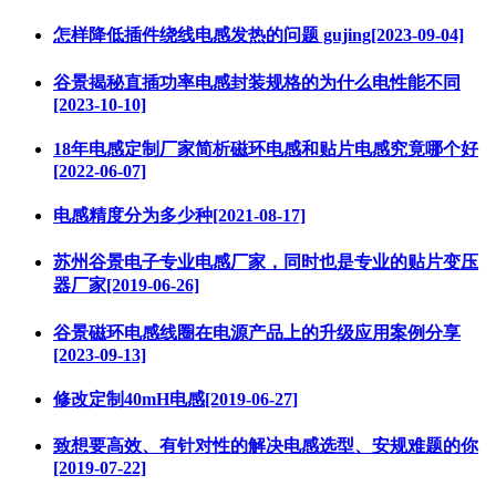
怎样降低插件绕线电感发热的问题 gujing[2023-09-04]
谷景揭秘直插功率电感封装规格的为什么电性能不同
[2023-10-10]
18年电感定制厂家简析磁环电感和贴片电感究竟哪个好
[2022-06-07]
电感精度分为多少种[2021-08-17]
苏州谷景电子专业电感厂家，同时也是专业的贴片变压
器厂家[2019-06-26]
谷景磁环电感线圈在电源产品上的升级应用案例分享
[2023-09-13]
修改定制40mH电感[2019-06-27]
致想要高效、有针对性的解决电感选型、安规难题的你
[2019-07-22]