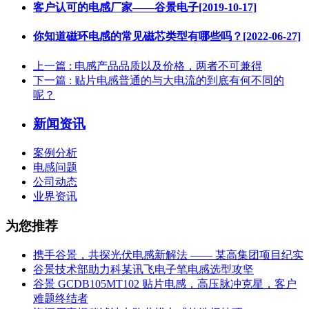
客户认可的电感厂家——谷景电子[2019-10-17]
你知道磁环电感的常见磁芯类型有哪些吗？[2022-06-27]
上一篇
: 电感产品品质以及价格，两者不可兼得
下一篇
: 贴片电感普通的与大电流的到底有何不同的
呢？
新闻资讯
案例分析
电感问题
公司动态
业界资讯
为您推荐
携手谷景，共探光伏电感新解法 —— 某高集团项目纪实
谷景技术部助力科某讯飞电子笔电感选型攻坚
谷景 GCDB105MT102 贴片电感，高压脉冲克星，客户
难题终结者