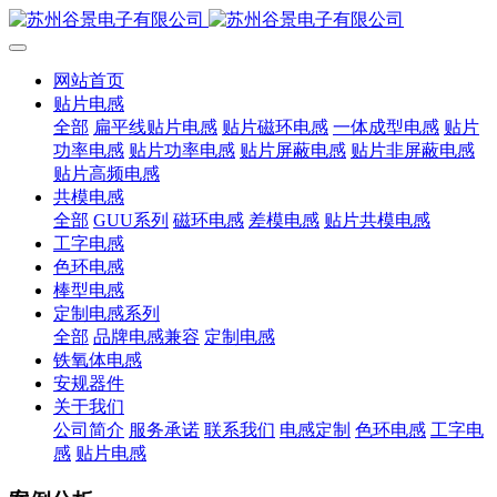
网站首页
贴片电感
全部
扁平线贴片电感
贴片磁环电感
一体成型电感
贴片
功率电感
贴片功率电感
贴片屏蔽电感
贴片非屏蔽电感
贴片高频电感
共模电感
全部
GUU系列
磁环电感
差模电感
贴片共模电感
工字电感
色环电感
棒型电感
定制电感系列
全部
品牌电感兼容
定制电感
铁氧体电感
安规器件
关于我们
公司简介
服务承诺
联系我们
电感定制
色环电感
工字电
感
贴片电感