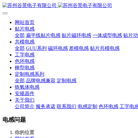
网站首页
贴片电感
全部
扁平线贴片电感
贴片磁环电感
一体成型电感
贴片功
共模电感
全部
GUU系列
磁环电感
差模电感
贴片共模电感
工字电感
色环电感
棒型电感
定制电感系列
全部
品牌电感兼容
定制电感
铁氧体电感
安规器件
关于我们
公司简介
服务承诺
联系我们
电感定制
色环电感
工字电
电感问题
你的位置