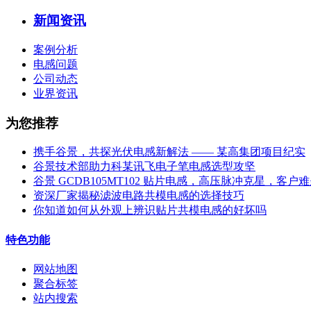
新闻资讯
案例分析
电感问题
公司动态
业界资讯
为您推荐
携手谷景，共探光伏电感新解法 —— 某高集团项目纪实
谷景技术部助力科某讯飞电子笔电感选型攻坚
谷景 GCDB105MT102 贴片电感，高压脉冲克星，客户
资深厂家揭秘滤波电路共模电感的选择技巧
你知道如何从外观上辨识贴片共模电感的好坏吗
特色功能
网站地图
聚合标签
站内搜索