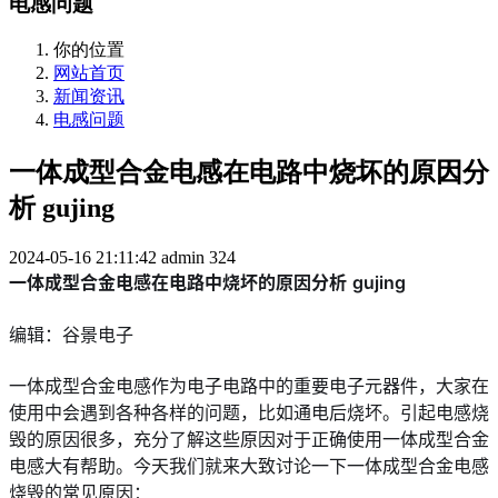
电感问题
你的位置
网站首页
新闻资讯
电感问题
一体成型合金电感在电路中烧坏的原因分
析 gujing
2024-05-16 21:11:42
admin
324
一体成型合金电感在电路中烧坏的原因分析
gujing
编辑：谷景电子
一体成型合金电感作为电子电路中的重要电子元器件，大家在
使用中会遇到各种各样的问题，比如通电后烧坏。引起电感烧
毁的原因很多，充分了解这些原因对于正确使用一体成型合金
电感大有帮助。今天我们就来大致讨论一下一体成型合金电感
烧毁的常见原因：