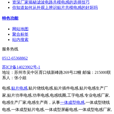
资深厂家揭秘滤波电路共模电感的选择技巧
你知道如何从外观上辨识贴片共模电感的好坏吗
特色功能
网站地图
聚合标签
站内搜索
服务热线
0512-65368862
苏ICP备14023902号-1
地址：苏州市吴中区胥口镇新峰路269号22幢 邮编：215000联
系人：张小姐
电感,
贴片电感
,贴片绕线电感,贴片插件电感,贴片电感生产厂
家,贴片功率电感,功率电感,电感线圈,工字电感,专业电感厂家,
电感生产厂家,电感生产商，从事
一体成型电感
,一体成型绕线
电感,一体成型贴片电感,一体成型屏蔽电感,一体成型电感厂家,