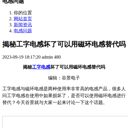
电感问题
你的位置
网站首页
新闻资讯
电感问题
揭秘工字电感坏了可以用磁环电感替代吗
2023-09-19 18:17:20
admin
480
揭秘
工字电感
坏了可以用磁环电感替代吗
编辑：谷景电子
工字电感与磁环电感是两种使用率非常高的电感产品，很多人
问工字电感在使用中如果损坏了，是否可以使用磁环电感进行
替代？今天谷景就与大家一起来讨论一下这个话题。