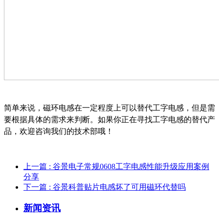
简单来说，磁环电感在一定程度上可以替代工字电感，但是需
要根据具体的需求来判断。如果你正在寻找工字电感的替代产
品，欢迎咨询我们的技术部哦！
上一篇
: 谷景电子常规0608工字电感性能升级应用案例
分享
下一篇
: 谷景科普贴片电感坏了可用磁环代替吗
新闻资讯