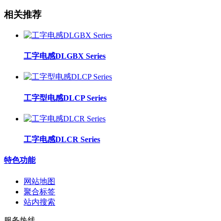
相关推荐
工字电感DLGBX Series
工字型电感DLCP Series
工字电感DLCR Series
特色功能
网站地图
聚合标签
站内搜索
服务热线