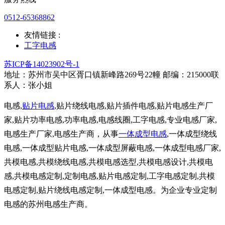
0512-65368862
友情链接 :
工字电感
苏ICP备14023902号-1
地址：苏州市吴中区胥口镇新峰路269号22幢 邮编：215000联
系人：张小姐
电感,
贴片电感
,贴片绕线电感,贴片插件电感,贴片电感生产厂
家,贴片功率电感,功率电感,电感线圈,工字电感,专业电感厂家,
电感生产厂家,电感生产商，从事
一体成型电感
,一体成型绕线
电感,一体成型贴片电感,一体成型屏蔽电感,一体成型电感厂家,
共模电感,共模绕线电感,共模电感选型,共模电感设计,共模电
感,共模电感定制,定制电感,贴片电感定制,工字电感定制,共模
电感定制,贴片绕线电感定制,一体成型电感。为企业专业定制
电感的苏州电感生产商。