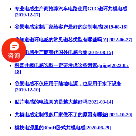
专业电感生产商推荐汽车电路使用GTC磁环共模电感
[2019-12-17]
谷景电感定制厂家给客户最好的定制电感[2019-08-16]
你知道磁环电感的常见磁芯类型有哪些吗？[2022-06-27]
谷景电感生产商替代国外电感合集[2019-08-15]
科普共模电感选型一定要考虑这些因素gujing[2022-05-
18]
谷景电感不仅应用于陆地电源，也应用于水下设备
[2019-12-10]
贴片电感的电流真的是越大越好吗[2022-03-14]
共模电感定制很多厂家做不了的原因有哪些[2021-10-20]
模块电源里的30mH卧式共模电感[2020-06-29]