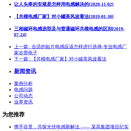
让人头疼的安规是怎样用电感解决的[2020-11-02]
【共模电感厂家】对小罐茶风波看法[2019-01-30]
三相磁环电感选型及与普通磁环共模电感的区别[2019-
07-24]
上一篇
: 合适的贴片电感应该怎样进行选择-专业电感厂
家谷景电子
下一篇
: 【共模电感厂家】对小罐茶风波看法
新闻资讯
案例分析
电感问题
公司动态
业界资讯
为您推荐
携手谷景，共探光伏电感新解法 —— 某高集团项目纪实