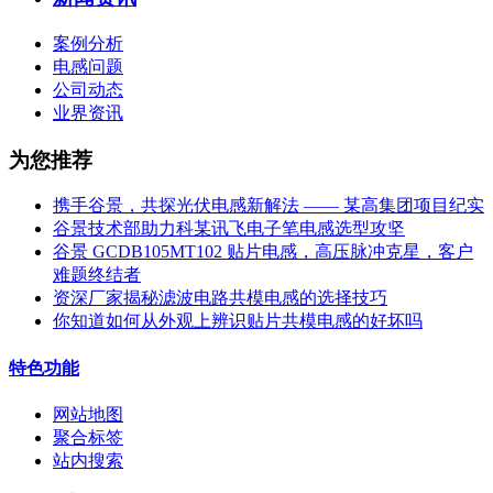
案例分析
电感问题
公司动态
业界资讯
为您推荐
携手谷景，共探光伏电感新解法 —— 某高集团项目纪实
谷景技术部助力科某讯飞电子笔电感选型攻坚
谷景 GCDB105MT102 贴片电感，高压脉冲克星，客户
难题终结者
资深厂家揭秘滤波电路共模电感的选择技巧
你知道如何从外观上辨识贴片共模电感的好坏吗
特色功能
网站地图
聚合标签
站内搜索