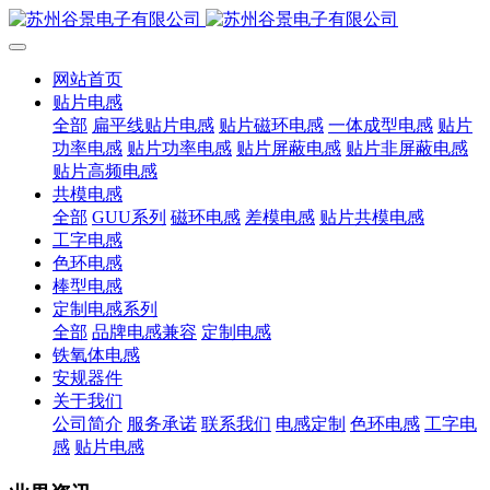
网站首页
贴片电感
全部
扁平线贴片电感
贴片磁环电感
一体成型电感
贴片
功率电感
贴片功率电感
贴片屏蔽电感
贴片非屏蔽电感
贴片高频电感
共模电感
全部
GUU系列
磁环电感
差模电感
贴片共模电感
工字电感
色环电感
棒型电感
定制电感系列
全部
品牌电感兼容
定制电感
铁氧体电感
安规器件
关于我们
公司简介
服务承诺
联系我们
电感定制
色环电感
工字电
感
贴片电感