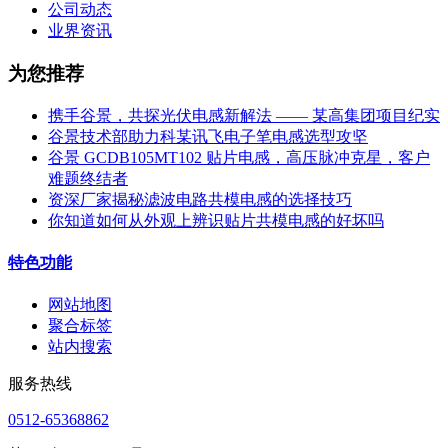
公司动态
业界资讯
为您推荐
携手谷景，共探光伏电感新解法 —— 某高集团项目纪实
谷景技术部助力科某讯飞电子笔电感选型攻坚
谷景 GCDB105MT102 贴片电感，高压脉冲克星，客户
难题终结者
资深厂家揭秘滤波电路共模电感的选择技巧
你知道如何从外观上辨识贴片共模电感的好坏吗
特色功能
网站地图
聚合标签
站内搜索
服务热线
0512-65368862