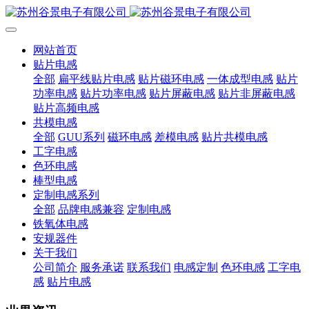
网站首页
贴片电感
全部
扁平线贴片电感
贴片磁环电感
一体成型电感
贴片
功率电感
贴片功率电感
贴片屏蔽电感
贴片非屏蔽电感
贴片高频电感
共模电感
全部
GUU系列
磁环电感
差模电感
贴片共模电感
工字电感
色环电感
棒型电感
定制电感系列
全部
品牌电感兼容
定制电感
铁氧体电感
安规器件
关于我们
公司简介
服务承诺
联系我们
电感定制
色环电感
工字电
感
贴片电感