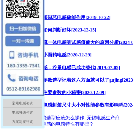
标签:
共模电感
电感生产商浅谈磁芯电感储能作用[2019-10-22]
绕线功率电感如何判断好坏[2023-12-15]
谷景科普大电流一体电感测试感值偏大的原因分析[2024-08-
谷景电子生产小而精电感[2020-12-29]
0613型号的电感，谷景电感已成功替代[2019-07-05]
滤波共模电感参数选型记着这六方面就可以了gujing[2023-04
谈谈关于电感主要参数的小秘密[2020-12-09]
常规电感咨询
谷景揭秘共模电感封装尺寸大小对性能参数有影响吗[2024-0
电感升级咨询
上一篇
: 电感的选型应该怎么操作_无锡电感生产商
方案对接咨询
下一篇
: 贴片电感的电感特性有哪些？