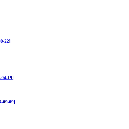
22]
-19]
9-09]