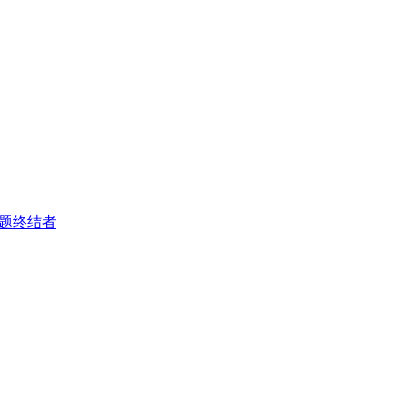
难题终结者