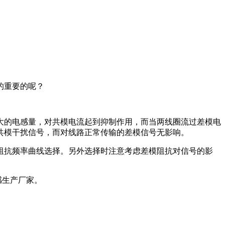
的重要的呢？
的电感量，对共模电流起到抑制作用，而当两线圈流过差模电
共模干扰信号，而对线路正常传输的差模信号无影响。
抗频率曲线选择。另外选择时注意考虑差模阻抗对信号的影
感生产厂家。