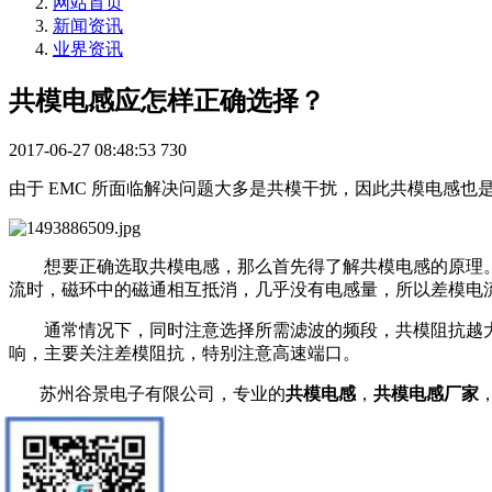
网站首页
新闻资讯
业界资讯
共模电感应怎样正确选择？
2017-06-27 08:48:53
730
由于 EMC 所面临解决问题大多是共模干扰，因此共模电感
想要正确选取共模电感，那么首先得了解共模电感的原理。
流时，磁环中的磁通相互抵消，几乎没有电感量，所以差模电
通常情况下，同时注意选择所需滤波的频段，共模阻抗越大
响，主要关注差模阻抗，特别注意高速端口。
苏州谷景电子有限公司，专业的
共模电感
，
共模电感厂家