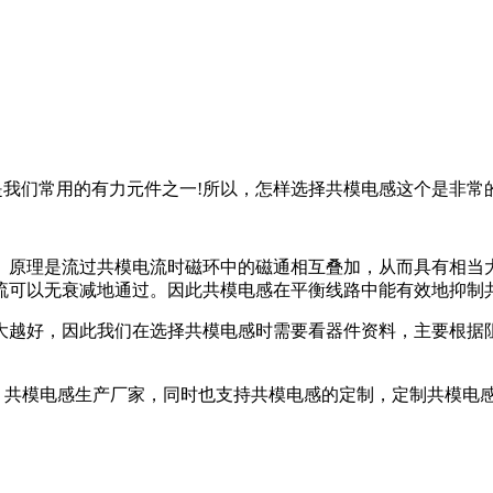
也是我们常用的有力元件之一!所以，怎样选择共模电感这个是非常
原理是流过共模电流时磁环中的磁通相互叠加，从而具有相当大
流可以无衰减地通过。因此共模电感在平衡线路中能有效地抑制
越好，因此我们在选择共模电感时需要看器件资料，主要根据阻
，共模电感生产厂家，同时也支持共模电感的定制，定制共模电