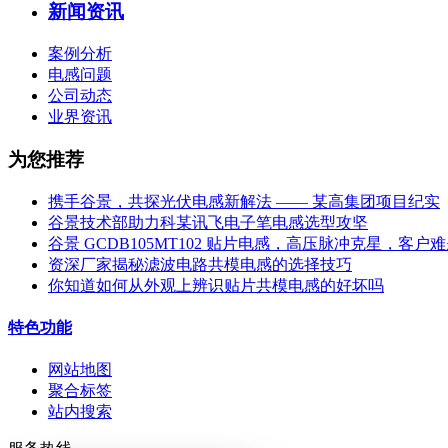
新闻资讯
案例分析
电感问题
公司动态
业界资讯
为您推荐
携手谷景，共探光伏电感新解法 —— 某高集团项目纪实
谷景技术部助力科某讯飞电子笔电感选型攻坚
谷景 GCDB105MT102 贴片电感，高压脉冲克星，客户
资深厂家揭秘滤波电路共模电感的选择技巧
你知道如何从外观上辨识贴片共模电感的好坏吗
特色功能
网站地图
聚合标签
站内搜索