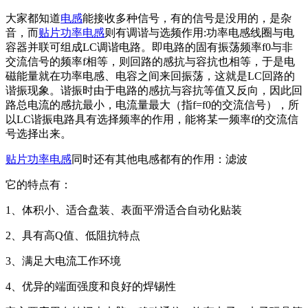
大家都知道
电感
能接收多种信号，有的信号是没用的，是杂
音，而
贴片功率电感
则有调谐与选频作用:功率电感线圈与电
容器并联可组成LC调谐电路。即电路的固有振荡频率f0与非
交流信号的频率f相等，则回路的感抗与容抗也相等，于是电
磁能量就在功率电感、电容之间来回振荡，这就是LC回路的
谐振现象。谐振时由于电路的感抗与容抗等值又反向，因此回
路总电流的感抗最小，电流量最大（指f=f0的交流信号），所
以LC谐振电路具有选择频率的作用，能将某一频率f的交流信
号选择出来。
贴片功率电感
同时还有其他电感都有的作用：滤波
它的特点有：
1、体积小、适合盘装、表面平滑适合自动化贴装
2、具有高Q值、低阻抗特点
3、满足大电流工作环境
4、优异的端面强度和良好的焊锡性