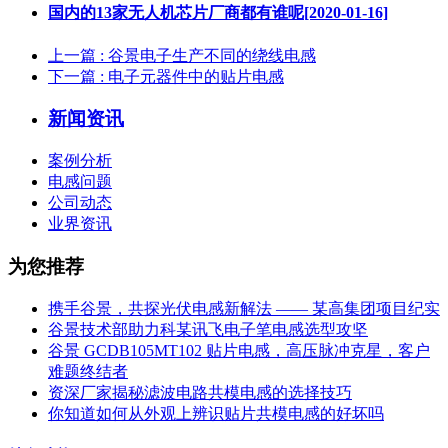
国内的13家无人机芯片厂商都有谁呢[2020-01-16]
上一篇
: 谷景电子生产不同的绕线电感
下一篇
: 电子元器件中的贴片电感
新闻资讯
案例分析
电感问题
公司动态
业界资讯
为您推荐
携手谷景，共探光伏电感新解法 —— 某高集团项目纪实
谷景技术部助力科某讯飞电子笔电感选型攻坚
谷景 GCDB105MT102 贴片电感，高压脉冲克星，客户
难题终结者
资深厂家揭秘滤波电路共模电感的选择技巧
你知道如何从外观上辨识贴片共模电感的好坏吗