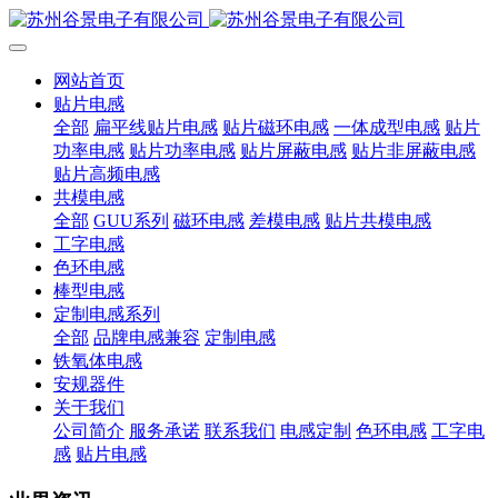
网站首页
贴片电感
全部
扁平线贴片电感
贴片磁环电感
一体成型电感
贴片
功率电感
贴片功率电感
贴片屏蔽电感
贴片非屏蔽电感
贴片高频电感
共模电感
全部
GUU系列
磁环电感
差模电感
贴片共模电感
工字电感
色环电感
棒型电感
定制电感系列
全部
品牌电感兼容
定制电感
铁氧体电感
安规器件
关于我们
公司简介
服务承诺
联系我们
电感定制
色环电感
工字电
感
贴片电感