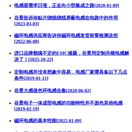
电感器需求日涨，正走向小型集成之路[2020-01-09]
谷景告诉你贴片绕线绕线屏蔽电感在电路中的作用
[2023-03-03]
磁环电感供应商告诉你磁环电感发货前要检测这些
[2022-06-08]
进口品牌都搞不定的EMC难题，谷景用定制共模电感解
决了！[2025-10-22]
定制电感并没有想象中容易，电感厂家需具备以下几点
条件[2019-01-11]
谷景大感值色环电感合集[2020-06-02]
谷景电子一体成型电感的功能特性并不逊色其他电感
[2019-02-19]
磁环电感的基本性能[2022-01-09]