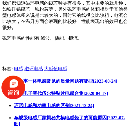
我们都知道磁环电感的磁芯种类有很多，其中主要的就几种，
如铁硅铝磁芯、铁粉芯等，另外磁环电感的体积相对于其他类
型电感体积来说是比较大的，同时它的线径会比较粗，电流会
比较大，在温升方面会表现的比较好，性能表现出的效果也会
很好。
磁环电感的性能有:滤波、储能、扼流。
标签:
电感
磁环电感
大感值电感
大功率一体电感常见的质量问题有哪些[2023-08-24]
谷景电子替代伍尔特贴片电感合集[2020-04-17]
环形电感和功率电感的区别[2021-12-24]
车规级电感厂家揭秘共模电感烧了的可能原因[2022-07-
06]