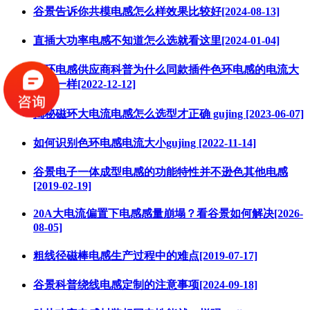
谷景告诉你共模电感怎么样效果比较好[2024-08-13]
直插大功率电感不知道怎么选就看这里[2024-01-04]
色环电感供应商科普为什么同款插件色环电感的电流大
小不一样[2022-12-12]
揭秘磁环大电流电感怎么选型才正确 gujing [2023-06-07]
如何识别色环电感电流大小gujing [2022-11-14]
谷景电子一体成型电感的功能特性并不逊色其他电感
[2019-02-19]
20A大电流偏置下电感感量崩塌？看谷景如何解决[2026-
08-05]
粗线径磁棒电感生产过程中的难点[2019-07-17]
谷景科普绕线电感定制的注意事项[2024-09-18]