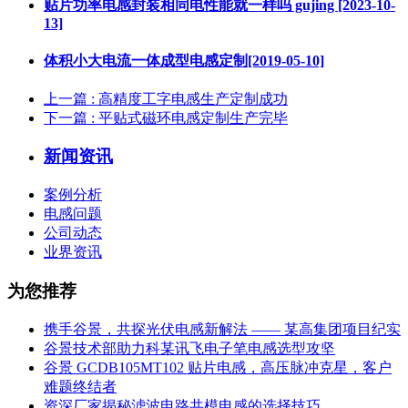
贴片功率电感封装相同电性能就一样吗 gujing [2023-10-
13]
体积小大电流一体成型电感定制[2019-05-10]
上一篇
: 高精度工字电感生产定制成功
下一篇
: 平贴式磁环电感定制生产完毕
新闻资讯
案例分析
电感问题
公司动态
业界资讯
为您推荐
携手谷景，共探光伏电感新解法 —— 某高集团项目纪实
谷景技术部助力科某讯飞电子笔电感选型攻坚
谷景 GCDB105MT102 贴片电感，高压脉冲克星，客户
难题终结者
资深厂家揭秘滤波电路共模电感的选择技巧