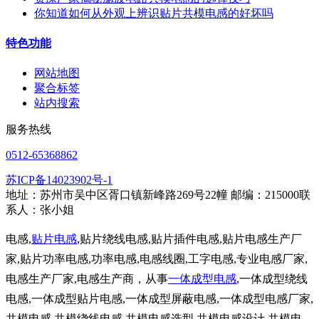
你知道如何从外观上辨识贴片共模电感的好坏吗
特色功能
网站地图
聚合标签
站内搜索
服务热线
0512-65368862
苏ICP备14023902号-1
地址：苏州市吴中区胥口镇新峰路269号22幢 邮编：215000联
系人：张小姐
电感,
贴片电感
,贴片绕线电感,贴片插件电感,贴片电感生产厂
家,贴片功率电感,功率电感,电感线圈,工字电感,专业电感厂家,
电感生产厂家,电感生产商，从事
一体成型电感
,一体成型绕线
电感,一体成型贴片电感,一体成型屏蔽电感,一体成型电感厂家,
共模电感,共模绕线电感,共模电感选型,共模电感设计,共模电