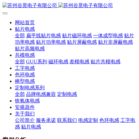
网站首页
贴片电感
全部
扁平线贴片电感
贴片磁环电感
一体成型电感
贴片
功率电感
贴片功率电感
贴片屏蔽电感
贴片非屏蔽电感
贴片高频电感
共模电感
全部
GUU系列
磁环电感
差模电感
贴片共模电感
工字电感
色环电感
棒型电感
定制电感系列
全部
品牌电感兼容
定制电感
铁氧体电感
安规器件
关于我们
公司简介
服务承诺
联系我们
电感定制
色环电感
工字电
感
贴片电感