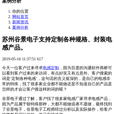
案例分析
你的位置
网站首页
新闻资讯
案例分析
苏州谷景电子支持定制各种规格、封装电
感产品。
2019-05-16 11:37:51
617
今天一位客户过来寻求
电感定制
，因为百度的沟通软件商桥可
以看到客户过来的来访词，有点好笑又有点意外。客户搜索的
词是‘定制各种电感’，这句话的含义挺深的，是自己的电感非
常的特殊，找了很多家企业都不能做还是不知道自己的产品是
怎样的才会让客户搜这样的词的呢？
谷景电子通过了解，客户找了很多家电感厂家寻求电感产品，
因为产品属于较特殊那种，大都不能做或者不愿做，最终找到
了谷景电子，谷景电子工程师经过分析以及实际操作，给客户